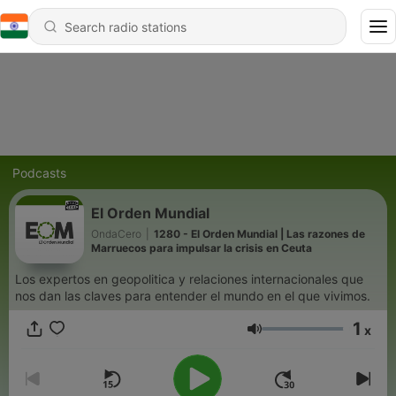
Podcasts
El Orden Mundial
OndaCero
|
1280 - El Orden Mundial | Las razones de
Marruecos para impulsar la crisis en Ceuta
Los expertos en geopolitica y relaciones internacionales que
nos dan las claves para entender el mundo en el que vivimos.
1
x
Volume