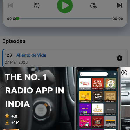
00:00
00:00
Episodes
-
126
Aliento de Vida
27 Mar 2023
-
125
Renueva el pensamiento que dice: Las cosas no
mejoran, están empeorando. Pastor: Juan Carlos
Lamb G.
04 Aug 2021
-
124
Cambiado por su amor. Pastor; Juan Carlos
Lambraño G
01 Aug 2021
-
123
Quejarse y permanecer quejándose o alabar y
ser levantado por el poder de la palabra. Pastor: