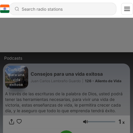
Podcasts
Consejos para una vida exitosa
Juan Carlos Lambraño Guardo
|
126 - Aliento de Vida
A través de las escrituras de la palabra de Dios, usted podrá
tener las herramientas necesarias, para vivir una vida de
victoria, estas enseñanzas de vida, le permitira crecer cada
día, y le aseguro que todo lo que emprenda tendrá éxito.
1
x
Volume