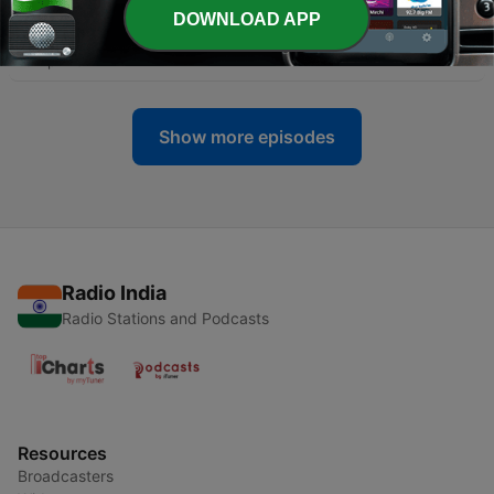
DOWNLOAD APP
-
79
27: Falando de tudo MENOS bbb
15 Apr 2022
Show more episodes
Radio India
Radio Stations and Podcasts
Resources
Broadcasters