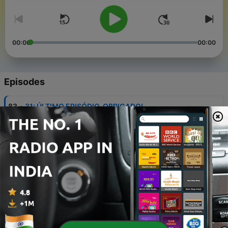
00:00
00:00
Episodes
-
83
31: ÚLTIMO EPISÓDIO, OBRIGADO!
29 Apr 2022
-
82
30: Carnaval sem BBB!
25 Apr 2022
-
81
29: Especial PANTANAL com Renan Guerra
22 Apr 2022
-
80
28 - A casa menos vigiada do Brasil! Jessi
eliminada.
18 Apr 2022