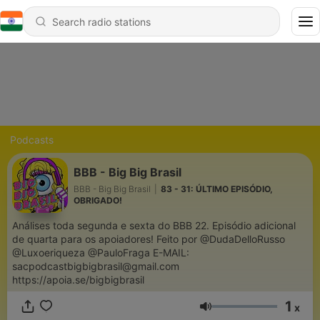
Podcasts
BBB - Big Big Brasil
BBB - Big Big Brasil
|
83 - 31: ÚLTIMO EPISÓDIO,
OBRIGADO!
Análises toda segunda e sexta do BBB 22. Episódio adicional
de quarta para os apoiadores! Feito por @DudaDelloRusso
@Luxoeriqueza @PauloFraga E-MAIL:
sacpodcastbigbigbrasil@gmail.com
https://apoia.se/bigbigbrasil
1
x
Volume