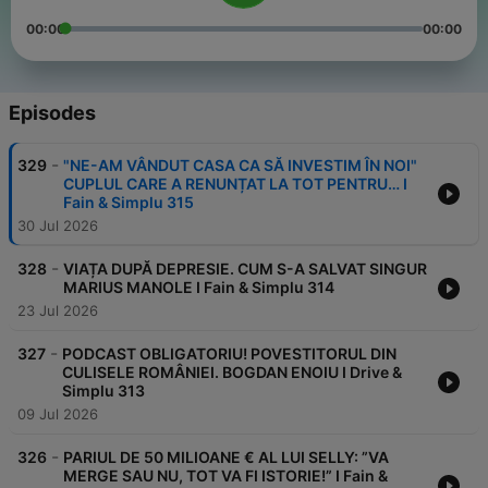
00:00
00:00
Episodes
-
329
"NE-AM VÂNDUT CASA CA SĂ INVESTIM ÎN NOI"
CUPLUL CARE A RENUNȚAT LA TOT PENTRU… I
Fain & Simplu 315
30 Jul 2026
-
328
VIAȚA DUPĂ DEPRESIE. CUM S-A SALVAT SINGUR
MARIUS MANOLE I Fain & Simplu 314
23 Jul 2026
-
327
PODCAST OBLIGATORIU! POVESTITORUL DIN
CULISELE ROMÂNIEI. BOGDAN ENOIU I Drive &
Simplu 313
09 Jul 2026
-
326
PARIUL DE 50 MILIOANE € AL LUI SELLY: ”VA
MERGE SAU NU, TOT VA FI ISTORIE!” I Fain &