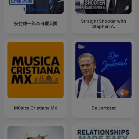
Straight Shooter with
安住紳一郎の日曜天国
Stephen A.
Música Cristiana Mx
De Jortcast