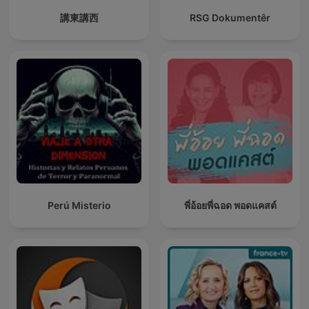
講東講西
RSG Dokumentêr
Perú Misterio
พี่อ้อยพี่ฉอด พอดแคสต์