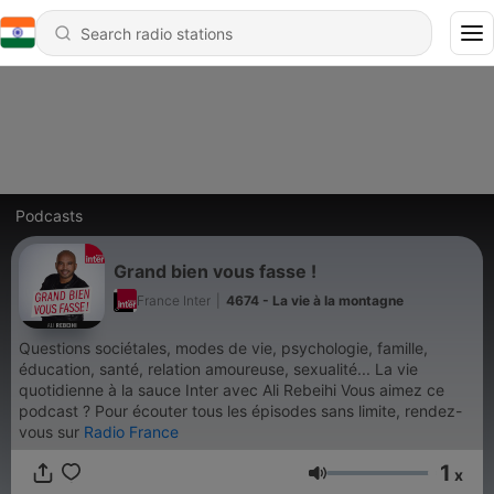
Podcasts
Grand bien vous fasse !
France Inter
|
4674 - La vie à la montagne
Questions sociétales, modes de vie, psychologie, famille,
éducation, santé, relation amoureuse, sexualité... La vie
quotidienne à la sauce Inter avec Ali Rebeihi Vous aimez ce
podcast ? Pour écouter tous les épisodes sans limite, rendez-
vous sur
Radio France
1
x
Volume