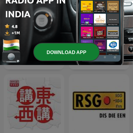
DOWNLOAD APP
Čestmír Strakatý
Espen Lee Usensurert