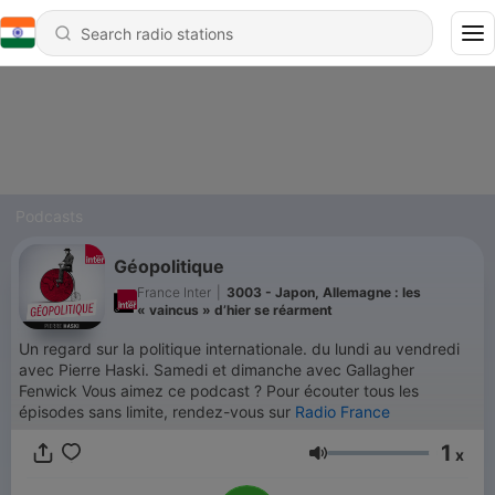
Podcasts
Géopolitique
France Inter
|
3003 - Japon, Allemagne : les
« vaincus » d’hier se réarment
Un regard sur la politique internationale. du lundi au vendredi
avec Pierre Haski. Samedi et dimanche avec Gallagher
Fenwick Vous aimez ce podcast ? Pour écouter tous les
épisodes sans limite, rendez-vous sur
Radio France
1
x
Volume