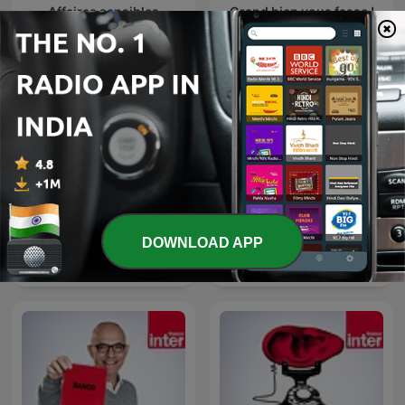
Affaires sensibles
Grand bien vous fasse !
DOWNLOAD APP
Autant en emporte
Le masque et la plume
l'histoire