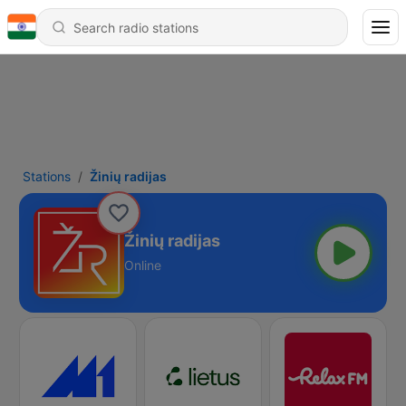
Stations
Žinių radijas
Žinių radijas
Online