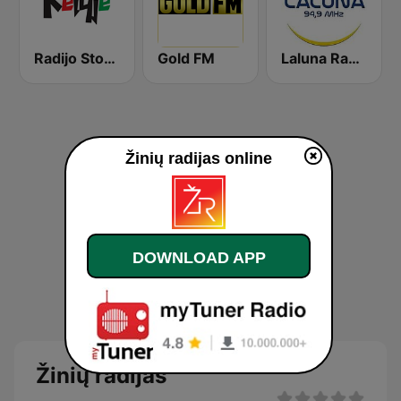
Radijo Stotis Kelyje
Gold FM
Laluna Radijo 94.9 FM
Žinių radijas online
DOWNLOAD APP
Žinių radijas