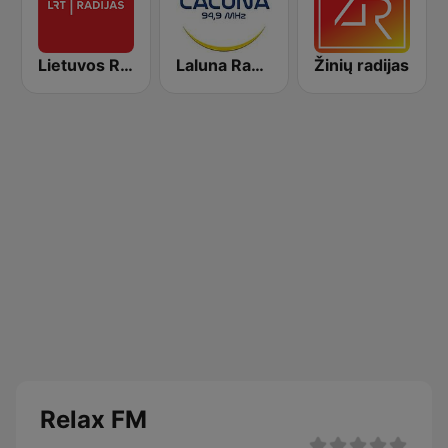
Lietuvos Radijas 1 (LRT)
Laluna Radijo 94.9 FM
Žinių radijas
Relax FM