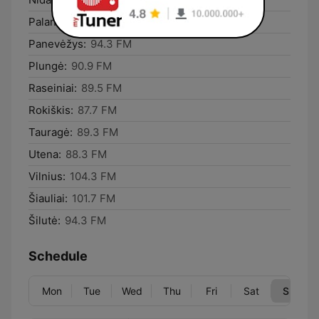
Palanga:
87.5 FM
Panevėžys:
94.3 FM
Plungė:
90.9 FM
Raseiniai:
89.5 FM
Rokiškis:
87.7 FM
Tauragė:
89.3 FM
Utena:
88.3 FM
Vilnius:
104.3 FM
Šiauliai:
101.7 FM
Šilutė:
94.3 FM
Schedule
Mon
Tue
Wed
Thu
Fri
Sat
Sun