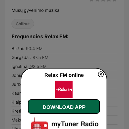
Mūsų gyvenimo muzika
Chillout
Frequencies Relax FM:
Biržai:
90.4 FM
Gargždai:
87.5 FM
Ignalina:
92.5 FM
Relax FM online
Joniškis:
93.4 FM
Jurbarkas:
87.9 FM
Kaunas:
98.5 FM
Klaipėda:
87.5 FM
DOWNLOAD APP
Kretinga:
87.5 FM
Mažeikiai:
106,8
Nida:
89,8