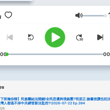
防安全等議題。與來賓討論
讓台灣能夠在中美博弈下，
得到最大利益為出發點。站
Volume
立、公平、對等的立場，讓
眾能夠從中獲取最正確的政
點，而不再只是單純站在非
綠的角度去討論。 -- Hosting
provided by
SoundOn
:00
00
es
下班瀚你聊】民族團結法開鍘!全民恐遭跨境鎮壓?明居正:臉書按讚也犯法
灣人都逃不掉中共網管新法監控?!2026-07-22 Ep.394
026