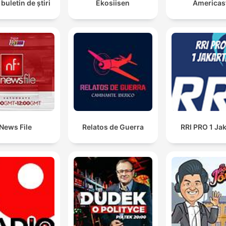
buletin de știri
Ekosiisen
Americas
News File
Relatos de Guerra
RRI PRO 1 Ja