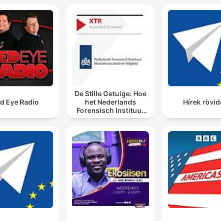
De Stille Getuige: Hoe
d Eye Radio
het Nederlands
Hírek rövi
Forensisch Instituut
sporen laat spreken