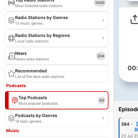
1040
Most listened radio stations
Radio Stations by Genres
15 music genres
Radio Stations by Regions
Local radio stations
News
244
News radio stations
00
Recommended
List of the best radio stations
Podcasts
Top Podcasts
50
Most popular podcasts
Episod
Podcasts by Genres
18 topic genres
-
384
【
台
Music
23 Jul 2