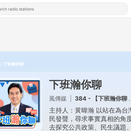
下班瀚你聊
下班瀚你聊
風傳媒
|
384 - 【下班瀚你聊】民族團結法開鍘!全民恐遭跨境鎮壓?明居正:臉書按讚也犯法?!台灣人都逃不掉中共網管新法監控?!2026-07-22 Ep.394
主持人：黃暐瀚 以站在為台灣人
民發聲，尋求事實真相的角
去探究公共政策、民生議題