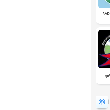
RAD
एमस