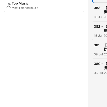
Top Music
-
383
【
Most listened music
機
16 Jul 2
-
382
【
德
15 Jul 2
-
381
【
竹
09 Jul 2
-
380
【
獨
06 Jul 2