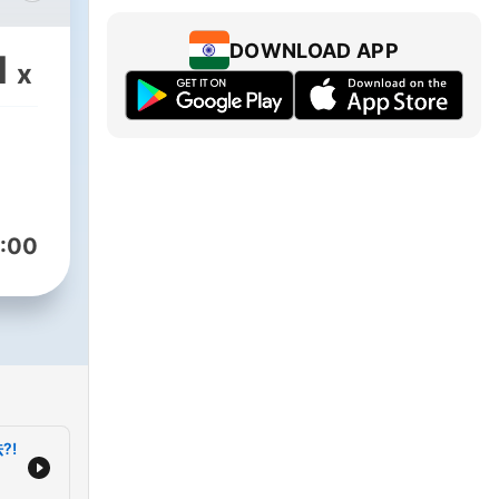
如何
能夠
DOWNLOAD APP
1
x
在中
閱聽
治觀
藍即
:00
?!