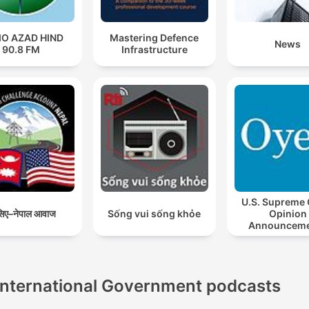
IO AZAD HIND
Mastering Defence
News
90.8 FM
Infrastructure
U.S. Supreme 
िए–नेपाल आवाज
Sống vui sống khỏe
Opinion
Announcem
International Government podcasts