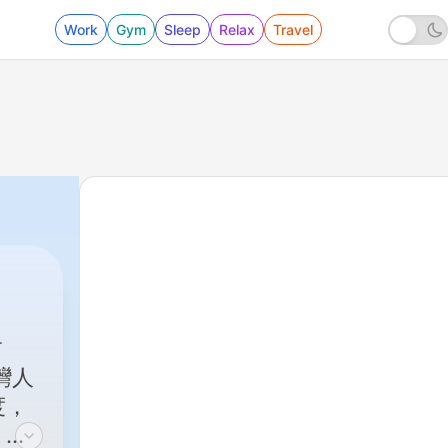
Work
Gym
Sleep
Relax
Travel
度，
、國