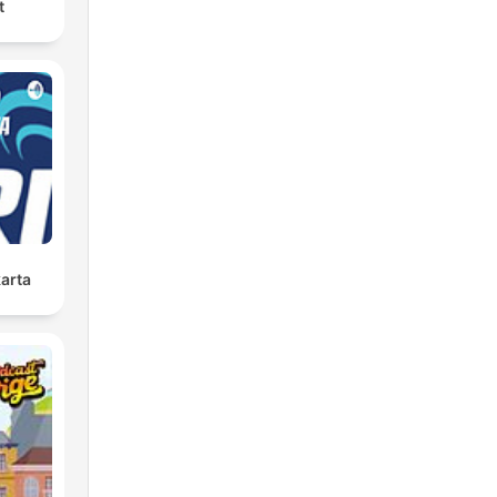
t
karta