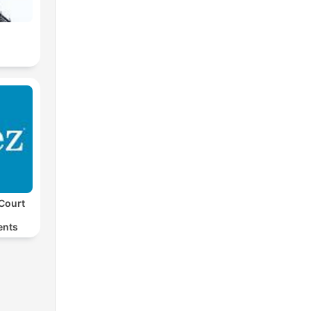
Court
ents