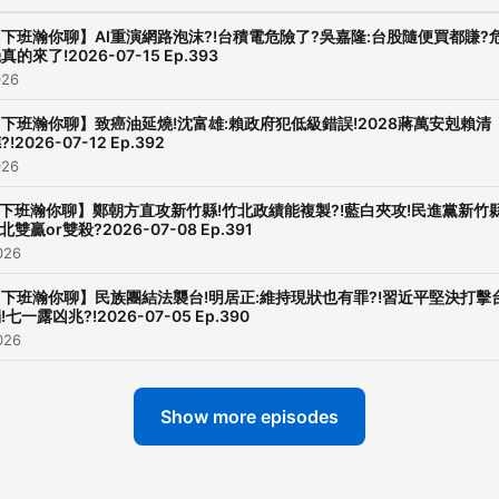
下班瀚你聊】AI重演網路泡沫?!台積電危險了?吳嘉隆:台股隨便買都賺?
真的來了!2026-07-15 Ep.393
026
下班瀚你聊】致癌油延燒!沈富雄:賴政府犯低級錯誤!2028蔣萬安剋賴清
?!2026-07-12 Ep.392
026
下班瀚你聊】鄭朝方直攻新竹縣!竹北政績能複製?!藍白夾攻!民進黨新竹縣
北雙贏or雙殺?2026-07-08 Ep.391
026
下班瀚你聊】民族團結法襲台!明居正:維持現狀也有罪?!習近平堅決打擊
!七一露凶兆?!2026-07-05 Ep.390
026
Show more episodes