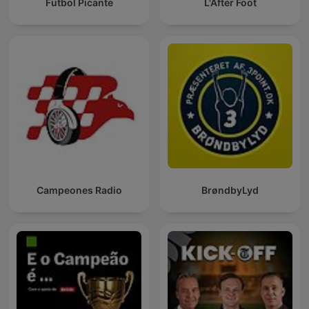
Futbol Picante
L'After Foot
Campeones Radio
BrøndbyLyd