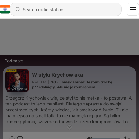
Podcasts
W stylu Krychowiaka
RMF FM
|
30 - Tomek Fornal: Jestem trochę
p**rdolnięty. Ale nie jestem leniem!
Grzegorz Krychowiak wie, że styl to nie metka - to postawa. A
ten podcast to jego manifest. Dlatego zaprasza do swojej
przestrzeni tych, którzy wiedzą, jak smakować życie. Tu nie
ma miejsca na small talk, tu nie ma miękkiej gry. Są tylko
trudne pytania, szczere odpowiedzi i zero kompromisów. To
nie będą zwykłe wywiady - to będzie podróż przez sport,
modę i filozofię codzienności. Od szatni po salon, od murawy
1