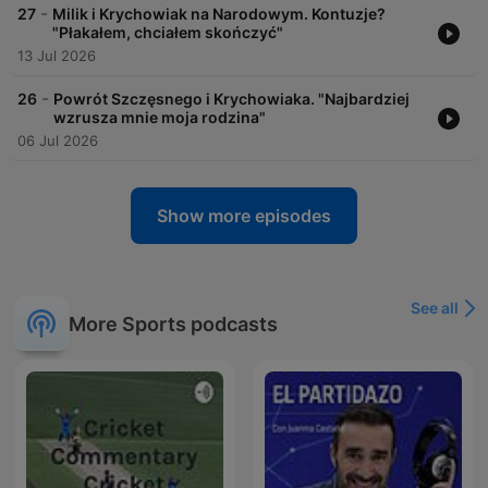
-
27
Milik i Krychowiak na Narodowym. Kontuzje?
"Płakałem, chciałem skończyć"
13 Jul 2026
-
26
Powrót Szczęsnego i Krychowiaka. "Najbardziej
wzrusza mnie moja rodzina"
06 Jul 2026
Show more episodes
See all
More Sports podcasts