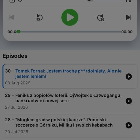
x
po wybieg.
Volume
00:00
00:00
Episodes
-
30
Tomek Fornal: Jestem trochę p**rdolnięty. Ale nie
jestem leniem!
03 Aug 2026
-
29
Feniks z popiołów loterii. OjWojtek o Łatwogangu,
bankructwie i nowej serii
27 Jul 2026
-
28
"Mogłem grać w polskiej kadrze". Podolski
szczerze o Górniku, Miliku i swoich kebabach
20 Jul 2026