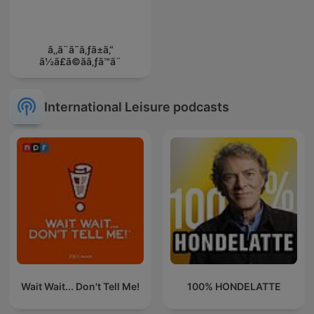
ã‚‚ã¨ã˜ã‚ƒã±ã‚“
ã½ã£ã©ãã‚ƒã™ã¨
International Leisure podcasts
Wait Wait... Don't Tell Me!
100% HONDELATTE