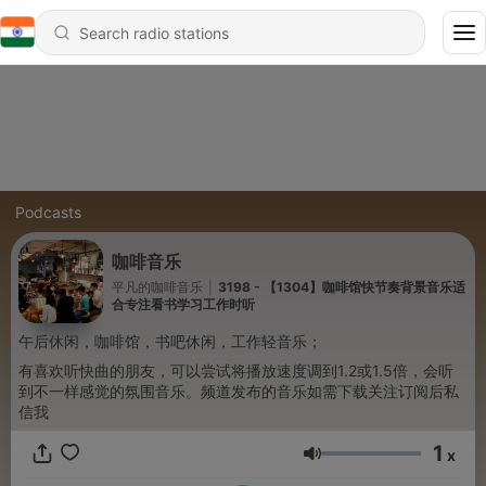
Podcasts
咖啡音乐
平凡的咖啡音乐
|
3198 - 【1304】咖啡馆快节奏背景音乐适
合专注看书学习工作时听
午后休闲，咖啡馆，书吧休闲，工作轻音乐；
有喜欢听快曲的朋友，可以尝试将播放速度调到1.2或1.5倍，会听
到不一样感觉的氛围音乐。频道发布的音乐如需下载关注订阅后私
信我
1
x
Volume