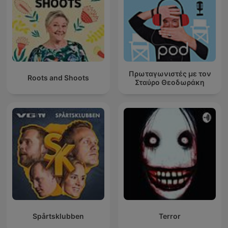
Πρωταγωνιστές με τον
Roots and Shoots
Σταύρο Θεοδωράκη
Spårtsklubben
Terror