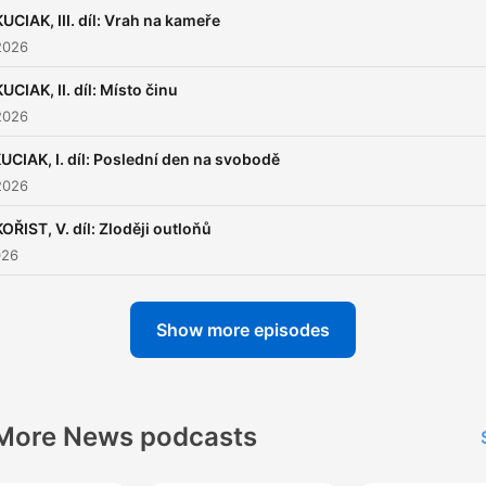
Vinohradská 12 můžete
KUCIAK, III. díl: Vrah na kameře
pohodlně poslouchat v mob
2026
aplikaci mujRozhlas pro
KUCIAK, II. díl: Místo činu
Android
a
iOS
nebo na we
2026
mujRozhlas.cz
.
UCIAK, I. díl: Poslední den na svobodě
2026
KOŘIST, V. díl: Zloději outloňů
026
Show more episodes
More News podcasts