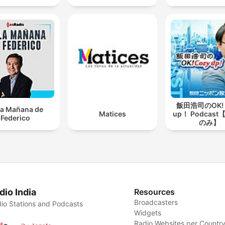
飯田浩司のOK! 
la Mañana de
Matices
up！ Podcas
Federico
のみ】
dio India
Resources
Broadcasters
io Stations and Podcasts
Widgets
Radio Websites per Countr