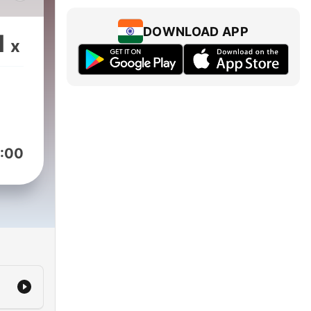
DOWNLOAD APP
1
x
í
:00
ších