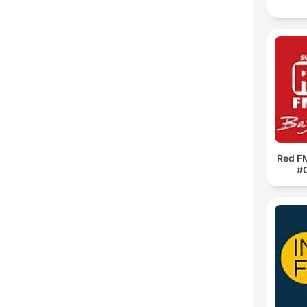
Red F
#