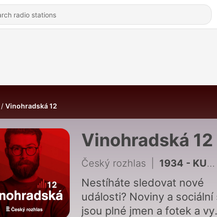
Vinohradská 12
Vinohradská 12
Český rozhlas
|
1934 - KUCIAK, IV. díl: Přiznání vraha
Nestíháte sledovat nové
události? Noviny a sociální 
jsou plné jmen a fotek a vy