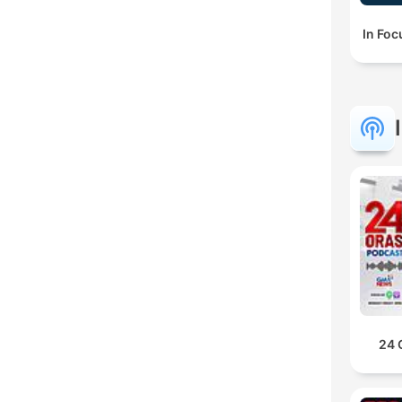
In Foc
24 