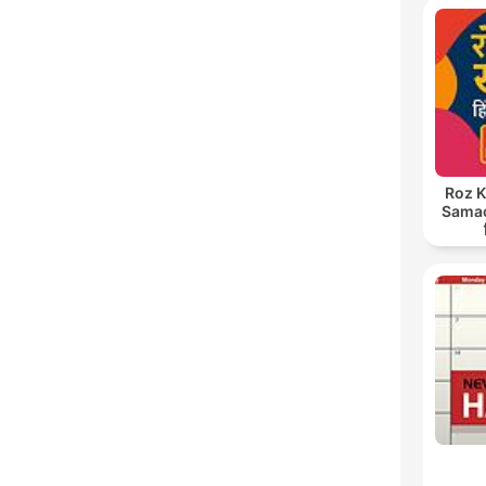
Roz K
Samach