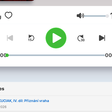
nevíte proč? Zpravodajský
podcast Českého rozhlasu
Vinohradská 12, který
Volume
připravuje tým Matěje
Skalického, vysvětlí aktuáln
témata v souvislostech.
Najdete jej také na našem
zpravodajském webu
:00
00
iROZHLAS.cz, v mobilní
aplikaci mujRozhlas a v dal
podcastových aplikacích.
es
KUCIAK, IV. díl: Přiznání vraha
Všechny díly podcastu
2026