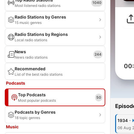
1040
Most listened radio stations
Radio Stations by Genres
15 music genres
Radio Stations by Regions
Local radio stations
News
244
News radio stations
00
Recommended
List of the best radio stations
Podcasts
Top Podcasts
50
Most popular podcasts
Episod
Podcasts by Genres
18 topic genres
-
1934
Music
06 Aug 