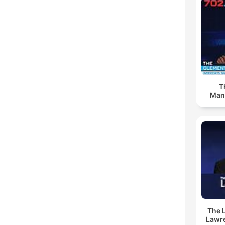
T
Man
The 
Lawr