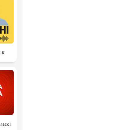
LK
aracol