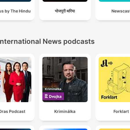
us by The Hindu
भोजपुरी थरिया
Newscas
International News podcasts
Oras Podcast
Kriminálka
Forklart