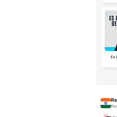
Es 
Ra
Rad