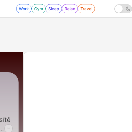
Work
Gym
Sleep
Relax
Travel
sítě