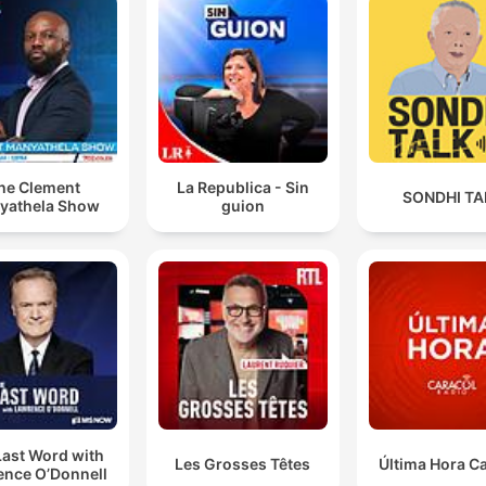
he Clement
La Republica - Sin
SONDHI TA
yathela Show
guion
Last Word with
Les Grosses Têtes
Última Hora C
ence O’Donnell