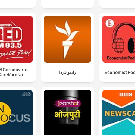
M Coronavirus -
رادیو فردا
Economist Po
CareKaroNa