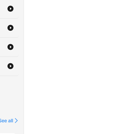
ilní
bu
See all