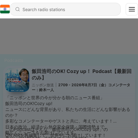
Podcasts
飯田浩司のOK! Cozy up！ Podcast【最新回
のみ】
ニッポン放送
|
2709 - 2026年8月7日（金）コメンテータ
ー：鈴木一人
「ニッポンと世界の今が分かる朝のニュース番組」
飯田浩司のOK!Cozy up!
ニュースにどんな背景があり、私たちの生活にどんな影響がある
のか？
多彩なコメンテーターやゲストと共に、考えています！
日本の政治、経済から外交安全保障・国際情勢まで、
このPodcastはそんな「飯田浩司のOK!Cozy up!」の
幅広くニュースをお届けしています。
ON AIRを再編集して、世界中にお届けしています！