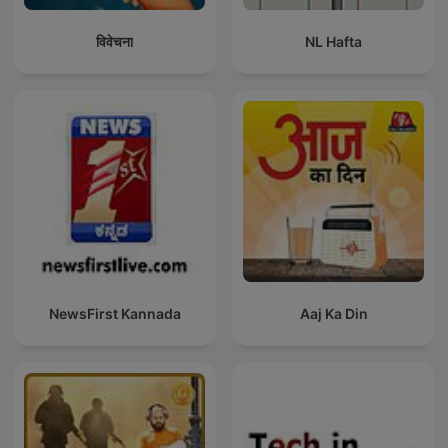
विवेचना
NL Hafta
NewsFirst Kannada
Aaj Ka Din