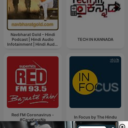
Navbharat Gold – Hindi
Podcast | Hindi Audio
TECH IN KANNADA
Infotainment | Hindi Audio
News
Red FM Coronavirus -
In Focus by The Hindu
#CareKaroNa