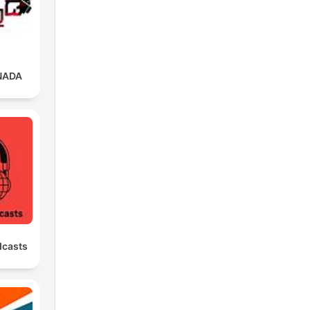
NADA
dcasts