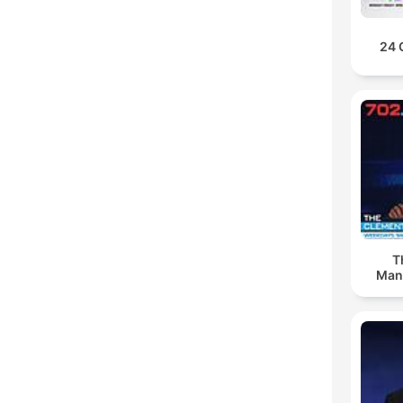
24 
T
Man