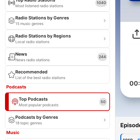
1040
Most listened radio stations
Radio Stations by Genres
15 music genres
Radio Stations by Regions
Local radio stations
News
244
News radio stations
Recommended
List of the best radio stations
00
Podcasts
Top Podcasts
50
Most popular podcasts
Podcasts by Genres
18 topic genres
Episod
Music