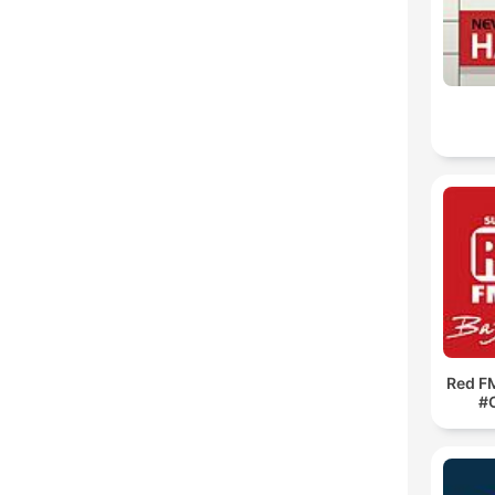
Red F
#