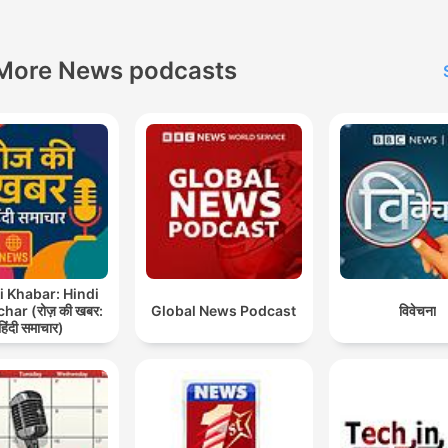
entertainment for you.
Subscribe Now! Morning
news, daily news, news in
More News podcasts
marathi, sakal news Produced
by: Ideabrew Studios Millions
of listeners seek out
Bingepods (Ideabrew Stud
Network content) every da
Get in touch with us to
advertise, join the network
i Khabar: Hindi
click listen to enjoy conte
ar (रोज़ की खबर:
Global News Podcast
विवेचना
some of India's top audio
हिंदी समाचार)
creators.
studio@ideabrews.com
Android | Apple