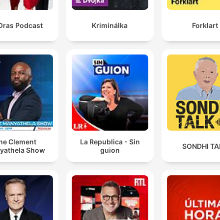
Oras Podcast
Kriminálka
Forklart
he Clement
La Republica - Sin
SONDHI TA
yathela Show
guion