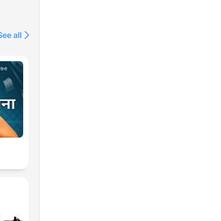
See all
ios
y.
 or
nt by