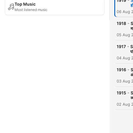
-
1919
S
Top Music
ह
Most listened music
06 Aug 
-
1918
S
म
05 Aug 
-
1917
S
प
04 Aug 
-
1916
S
ऑ
03 Aug 
-
1915
S
व
02 Aug 