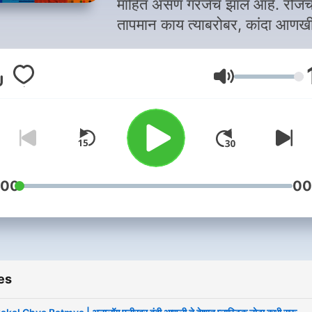
माहित असणं गरजेचं झालं आहे. रोजच
तापमान काय त्याबरोबर, कांदा आणख
किती रडवणार, भाजी आणखी किती
महागणार, पेट्रोल खिसा रिकामा करण
Volume
का, याच्या जोडीला जगात काय चालल
याचा आढावा गरजेचा झाला आहे. या
सगळ्याची माहिती तुम्हाला मिळणार आ
सकाळच्या 'पॉडकास्ट' वर. त्यात तुम्ह
ऐकणार आहात महत्वाच्या ३ बातम्या.
याशिवाय हेल्थ, लाईफ स्टाईल, एंटरटें
:00
00
बँकिंग, ट्रॅव्हल सारख्या क्षेत्रातील
अपडेट्सही मिळणार आहेत. चला तर
आता ऐकायला सुरुवात करुया... सक
पॉडकास्ट. In the hustle of our
es
daily lives, it is also import
to keep a tab on whats