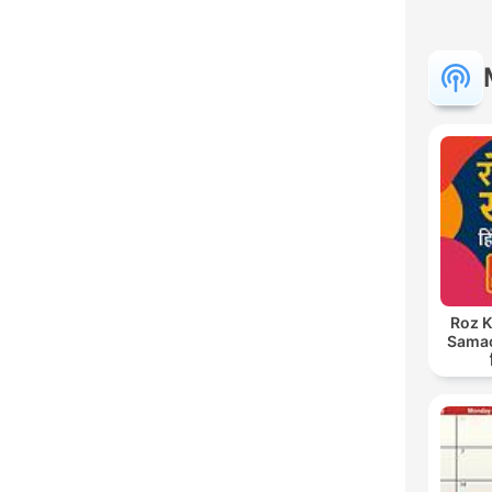
Roz K
Samach