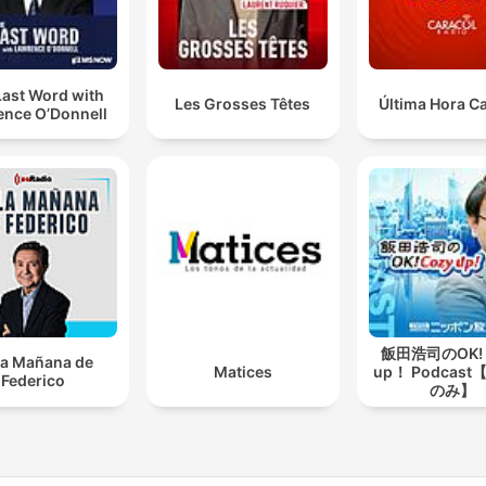
Last Word with
Les Grosses Têtes
Última Hora C
ence O’Donnell
飯田浩司のOK! 
la Mañana de
Matices
up！ Podcas
Federico
のみ】