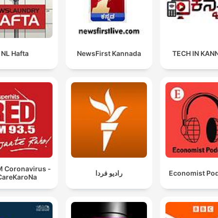
NL Hafta
NewsFirst Kannada
TECH IN KAN
M Coronavirus -
رادیو فردا
Economist Po
CareKaroNa