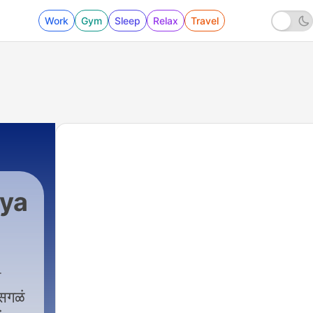
Work
Gym
Sleep
Relax
Travel
ya
 सगळं