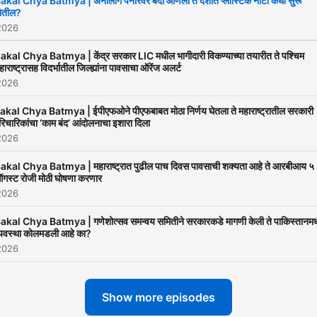
akal Chya Batmya | अनालॉग पनीरवर बंदी आणली ते देशात प्लास्टिक नोटा कधी सुरू
ोतील?
happening around us. Ne
2026
such as the petrol prices,
vegetables prices, daily
akal Chya Batmya | केंद्र सरकार LIC मधील भागीदारी विकण्याच्या तयारीत ते पश्चिम
हाराष्ट्रासह विदर्भातील जिल्ह्यांना पावसाचा ऑरेंज अलर्ट
weather and all other thing
2026
that directly impact our dai
akal Chya Batmya | ईपीएफओने पीएफबाबत मोठा निर्णय घेतला ते महाराष्ट्रातील सरकारी
lives seem to be lost in the
रिचारिकांचा ‘काम बंद’ आंदोलनाचा इशारा दिला
information overdose. To bring
2026
your attention to what matt
akal Chya Batmya | महाराष्ट्रात पुढील पाच दिवस पावसाची शक्यता आहे ते आरबीआय ५
Sakal brings to you Sakal 
गस्ट रोजी मोठी घोषणा करणार
2026
Batmya. A crisp and brief
podcast focused on provid
akal Chya Batmya | गणेशोत्सव समन्वय समितीने सरकारकडे मागणी केली ते पाकिस्तानम
्यवस्था कोलमडली आहे का?
you with 3 important news
2026
the day. Along with, specia
features on banking, travel
Show more episodes
lifestyle, health and