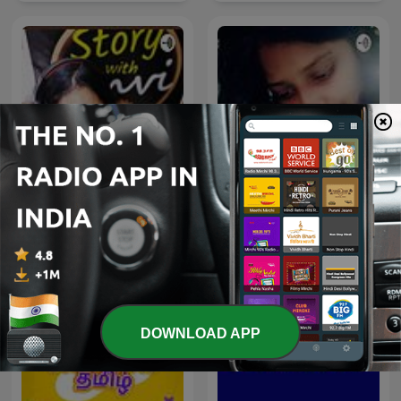
Story With Anvi, Stories
Munshi Premchand -
For Kids In Hindi
Gaban
DOWNLOAD APP