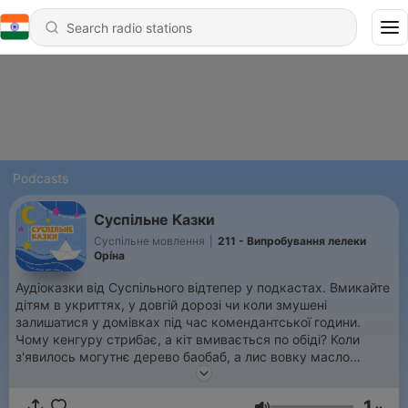
Podcasts
Суспільне Казки
Суспільне мовлення
|
211 - Випробування лелеки
Орíна
Аудіоказки від Суспільного відтепер у подкастах. Вмикайте
дітям в укриттях, у довгій дорозі чи коли змушені
залишатися у домівках під час комендантської години.
Чому кенгуру стрибає, а кіт вмивається по обіді? Коли
з'явилось могутнє дерево баобаб, а лис вовку масло
показав? Навіщо миші збираються на раду, а бджола рятує
гусці життя? Про все це можна дізнатися з найкращих
1