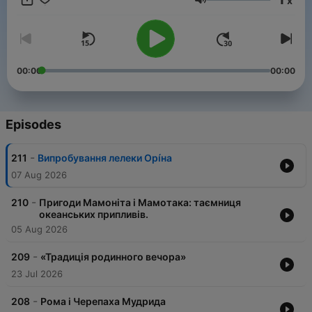
x
казок народів світу, які ми вибрали та озвучили спеціально
Volume
для вас. Наш Telegram канал https://t.me/suspilne_kazky
YouTube канал з мультфільмами Бробакс
https://cutt.ly/yAfTYBU
00:00
00:00
Episodes
-
211
Випробування лелеки Орíна
07 Aug 2026
-
210
Пригоди Мамоніта і Мамотака: таємниця
океанських припливів.
05 Aug 2026
-
209
«Традиція родинного вечора»
23 Jul 2026
-
208
Рома і Черепаха Мудрида