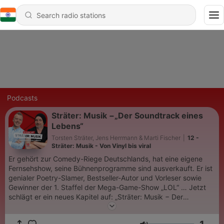
Podcasts
Sträter: Musik −„Der Soundtrack eines
Lebens“
Torsten Sträter, Jens Herrmann & Marti Fischer
|
12 -
Sträter: Musik - Von Vinyl bis viral
Er gehört zur Comedy-Riege Deutschlands, hat eine eigene
Fernsehshow, seine Bühnenprogramme sind ausverkauft. Er ist
genialer Poetry-Slamer, Bestseller-Autor und Vorleser sowie
Gewinner der 1. Staffel der Mega-Game-Show „LOL“ … Jetzt
schlägt er ein neues Kapitel auf: „Sträter: Musik − Der
Soundtrack eines Lebens“, mit Torsten Sträter und Jens
Herrmann. Es ist die erste eigene Show des Comedians im