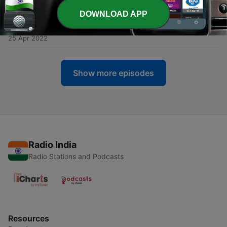
auch auf allen UKW-Frequenzen, DAB+, BB RADIO-App,
DOWNLOAD APP
Livestream www.bbradio.de und als Podcast.
-
8
Sträter: Musik – Songs, mit denen man sich gut
wecken lassen kann
25 Apr 2022
Show more episodes
Radio India
Radio Stations and Podcasts
Resources