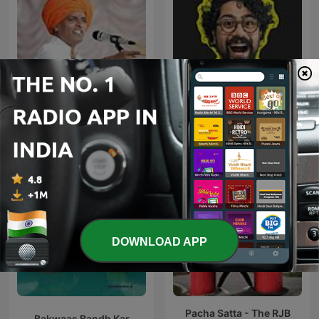
Whyfal (व्हायफळ) a Marathi
इंदुरीकर महाराज
Podcast
DOWNLOAD APP
Pacha Satta - The RJB
Bakwaas Bandh Kar