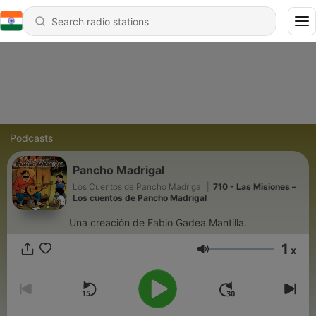
Podcasts
Pancho Madrigal
Los Cuentos de Pancho Madrigal
|
710 - Las Misiones –
Los cuentos de Pancho Madrigal
Una creación de Fabio Gadea Mantilla.
1
x
Volume