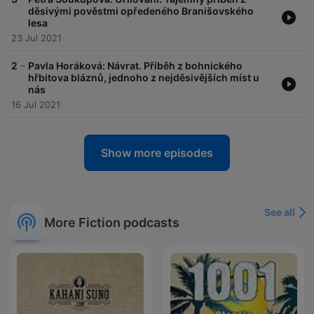
děsivými pověstmi opředeného Branišovského
lesa
23 Jul 2021
-
2
Pavla Horáková: Návrat. Příběh z bohnického
hřbitova bláznů, jednoho z nejděsivějších míst u
nás
16 Jul 2021
Show more episodes
See all
More Fiction podcasts