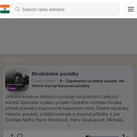
Podcasts
Strašidelné povídky
Český rozhlas
|
9 - Zapomeňte na klidný spánek. Na
Vltavě startují Hororové povídky
Unikátní kolekce děsivých povídek od předních českých
autorů! Speciální vysílací projekt Českého rozhlasu Dvojka
přináší premiéry inspirované tajemnými místy České republiky.
Historie, pověsti, zvláštní energie a mrazivé příběhy z per
Ondřeje Neffa, Pavly Horákové, Petry Soukupové, Michala
Sýkory, Arnošta Golflama, Terezy Verecké a Richarda Klíčníka,
Michaely Klevisové a Petra Stančíka.
1