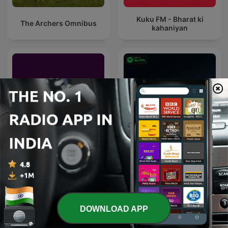
Kuku FM - Bharat ki
The Archers Omnibus
kahaniyan
Kahani
Shobdo Golpo
DOWNLOAD APP