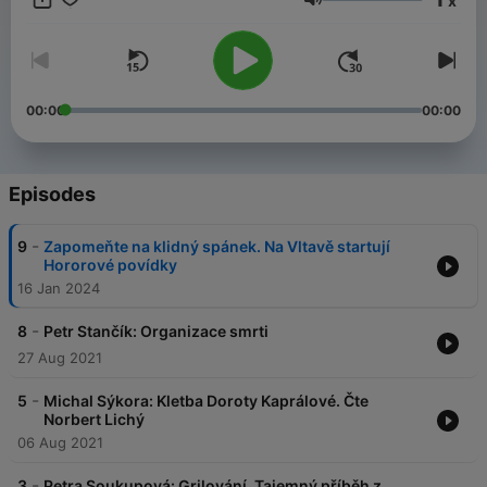
x
Volume
Všechny díly podcastu Strašidelné povídky můžete pohodlně
poslouchat v mobilní aplikaci mujRozhlas pro
Android
a
iOS
nebo na webu
mujRozhlas.cz
.
00:00
00:00
Episodes
-
9
Zapomeňte na klidný spánek. Na Vltavě startují
Hororové povídky
16 Jan 2024
-
8
Petr Stančík: Organizace smrti
27 Aug 2021
-
5
Michal Sýkora: Kletba Doroty Kaprálové. Čte
Norbert Lichý
06 Aug 2021
-
3
Petra Soukupová: Grilování. Tajemný příběh z