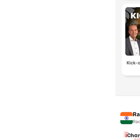
Kick-o
Ra
Rad