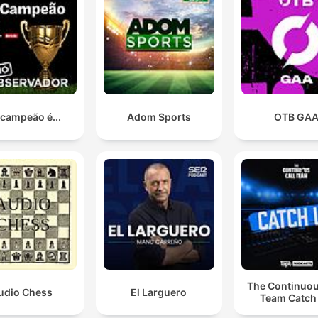
 campeão é...
Adom Sports
OTB GA
The Continuou
udio Chess
El Larguero
Team Catch