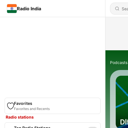
Radio India
Podcasts
Favorites
Favorites and Recents
Radio stations
Top Radio Stations