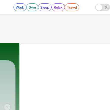
Work
Gym
Sleep
Relax
Travel