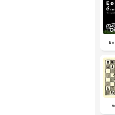
E o
A