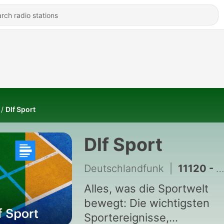
Dlf Sport
Dlf Sport
Deutschlandfunk
|
11120 - Gose holt Gold bei Schwimm-EM, NADA schlägt Dopingsperre für Sprinter Ansah vor
Alles, was die Sportwelt
bewegt: Die wichtigsten
Sportereignisse,