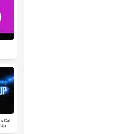
A
s Call
 Up