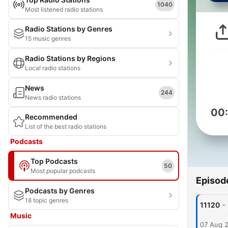
1040
Most listened radio stations
Radio Stations by Genres
15 music genres
Radio Stations by Regions
Local radio stations
News
244
News radio stations
00
Recommended
List of the best radio stations
Podcasts
Top Podcasts
50
Most popular podcasts
Episod
Podcasts by Genres
18 topic genres
-
11120
Music
07 Aug 