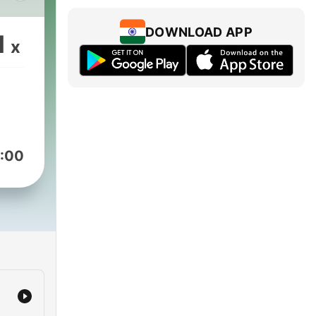
gen
DOWNLOAD APP
1
x
es
:00