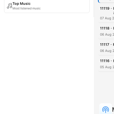
Top Music
-
11119
Most listened music
07 Aug 
-
11118
06 Aug 
-
11117
06 Aug 
-
11116
05 Aug 