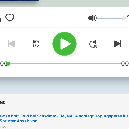
sportpolitische Entwicklun
und hintergründige
Recherchen - die Vielfalt d
Volume
Sports. Täglich neu.
:00
00
es
Gose holt Gold bei Schwimm-EM, NADA schlägt Dopingsperre für
Sprinter Ansah vor
2026