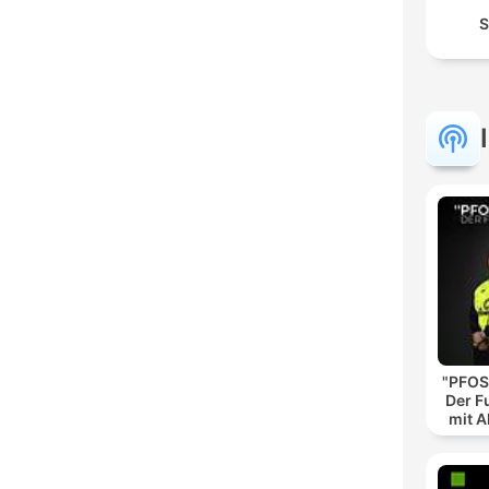
S
"PFOS
Der F
mit A