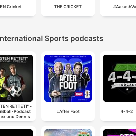
EN Cricket
THE CRICKET
#AakashVa
International Sports podcasts
TEN RETTET!" -
ußball-Podcast
L'After Foot
4-4-2
lex und Dennis