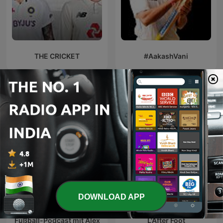
THE CRICKET
#AakashVani
International Sports podcasts
DOWNLOAD APP
"PFOSTEN RETTET!" - Der
Fußball-Podcast mit Alex
L'After Foot