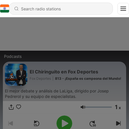
Podcasts
El Chiringuito en Fox Deportes
Fox Deportes
|
813 - ¡España es campeona del Mundo!
El mejor debate y análisis de LaLiga, dirigido por Josep
Pedrerol y su equipo de especialistas.
1
x
Volume