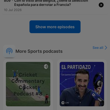
-
809
Con lo visto ante Bélgica, ¿tiene la Selección
Española para derrotar a Francia?
10 Jul 2026
Show more episodes
See all
More Sports podcasts