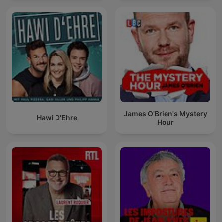
James O'Brien's Mystery
Hawi D'Ehre
Hour