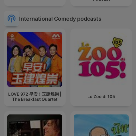
International Comedy podcasts
LOVE 972 早安！玉建煌崇 |
Lo Zoo di 105
The Breakfast Quartet