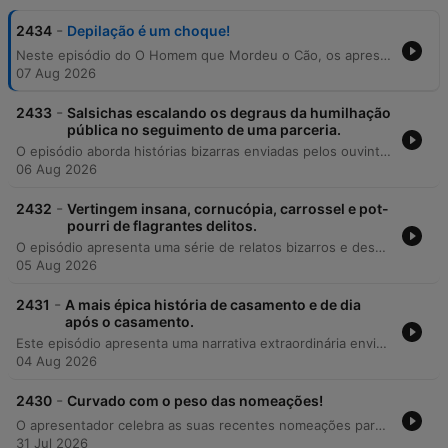
-
2434
Depilação é um choque!
Neste episódio do O Homem que Mordeu o Cão, os apresentadores partilham relatos hilariantes e desastrosos sobre experiências de depilação caseira. A primeira história detalha a tentativa de um ouvinte de poupar 15 euros ao utilizar cera de micro-ondas, resultando em queimaduras faciais e na destruição de uma peça de roupa nova pouco antes do seu casamento. A segunda narrativa explora um incidente de depilação com máquina numa zona de natureza, onde uma nuvem de pelos cortados acabou por voar para a varanda de um desconhecido. O episódio serve como um aviso cómico sobre os perigos de tentar realizar procedimentos estéticos sem o auxílio de profissionais credenciados.
07 Aug 2026
-
2433
Salsichas escalando os degraus da humilhação
pública no seguimento de uma parceria.
O episódio aborda histórias bizarras enviadas pelos ouvintes sobre situações de flagrante e humilhação pública. O conteúdo explora relatos de comportamentos estranhos no ambiente de trabalho, como o consumo de água de conserva de salsicha, e incidentes físicos envolvendo escadas rolantes e objetos pessoais. Além disso, o programa discute a frustração com chamadas de telemarketing invasivas, apresentando um relato detalhado de uma interação tensa entre um ouvinte e um operador de vendas que culminou no encerramento abrupto da chamada.
06 Aug 2026
-
2432
Vertingem insana, cornucópia, carrossel e pot-
pourri de flagrantes delitos.
O episódio apresenta uma série de relatos bizarros e desconfortáveis extraídos do Reddit sobre flagrantes de comportamentos inusitados. Os apresentadores exploram histórias que variam desde hábitos alimentares repulsivos, como comer bananas ou burritos de forma animalesca, até situações de exposição pública em casas de banho e um incidente extremo envolvendo um cinzeiro num terraço em Denver. O tom alterna entre o humor escatológico e o choque diante de comportamentos sociais bizarros.
05 Aug 2026
-
2431
A mais épica história de casamento e de dia
após o casamento.
Este episódio apresenta uma narrativa extraordinária enviada por um ouvinte da comunidade Reddit HQMC, detalhando uma sucessão de eventos caóticos que ocorreram durante e logo após o seu casamento. A história começa com os preparativos tensos sob a supervisão de um padre rigoroso e envolve um transporte em carro clássico dos anos 30 sob chuva, mas atinge o ápice com a revelação inesperada de uma gravidez oculta da cunhada. A narrativa percorre desde o stress do dia da cerimónia até ao drama do nascimento de um bebé em casa de uma amiga, tudo num intervalo de apenas dois dias. O relato explora temas como a negação, as surpresas familiares e a capacidade de lidar com imprevistos que transformam um evento planeado numa experiência absolutamente imprevisível.
04 Aug 2026
-
2430
Curvado com o peso das nomeações!
O apresentador celebra as suas recentes nomeações para os Globos de Ouro, partilhando as suas ansiedades em relação à cerimónia, especialmente no que toca à sua mobilidade física após um AVC e ao receio de silêncios desconfortáveis durante a subida ao palco. O episódio aborda também o impacto emocional do apoio recebido pelo público e menciona uma entrevista futura na SIC. A segunda parte do episódio é dedicada a uma história enviada por uma ouvinte sobre um incidente embaraçoso num consultório médico, causado por um acessório de pescoço que ficou preso ao cinto. O diálogo entre os apresentadores explora situações quotidianas de desastres domésticos e pequenos imprevistos que geram momentos de comédia.
31 Jul 2026