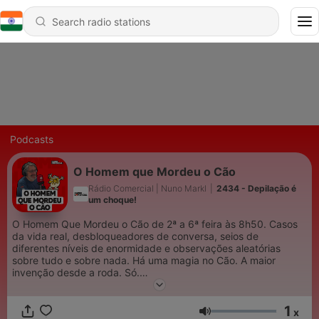
Podcasts
O Homem que Mordeu o Cão
Rádio Comercial | Nuno Markl
|
2434 - Depilação é
um choque!
O Homem Que Mordeu o Cão de 2ª a 6ª feira às 8h50. Casos
da vida real, desbloqueadores de conversa, seios de
diferentes níveis de enormidade e observações aleatórias
sobre tudo e sobre nada. Há uma magia no Cão. A maior
invenção desde a roda. Só.
Um podcast Rádio Comercial.
1
x
Volume