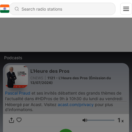
Podcasts
L'Heure des Pros
CNEWS
|
1121 - L'Heure des Pros (Émission du
13/07/2026)
Pascal Praud
et ses invités débattent des grands thèmes de
l'actualité dans #HDPros de 9h à 10h30 du lundi au vendredi
Hébergé par Acast. Visitez
acast.com/privacy
pour plus
d'informations.
1
x
Volume