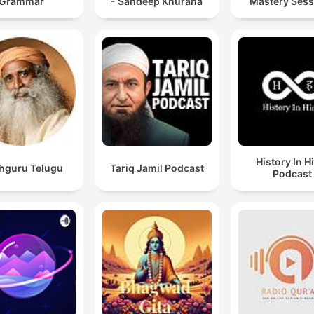
Grammar
- Sandeep Khurana
Mastery Sess
History In H
hguru Telugu
Tariq Jamil Podcast
Podcast