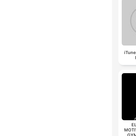
iTune
E
MOTIV
GYM 