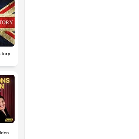
story
dden