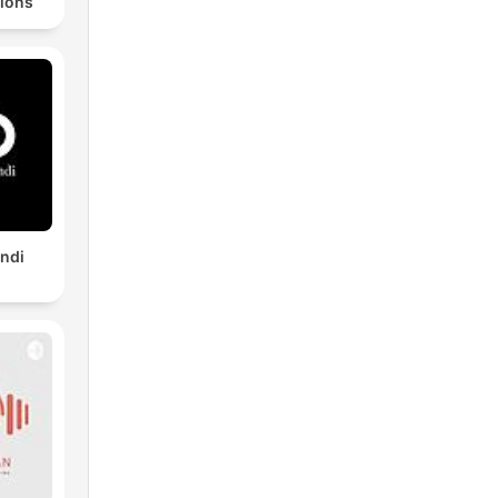
ions
indi