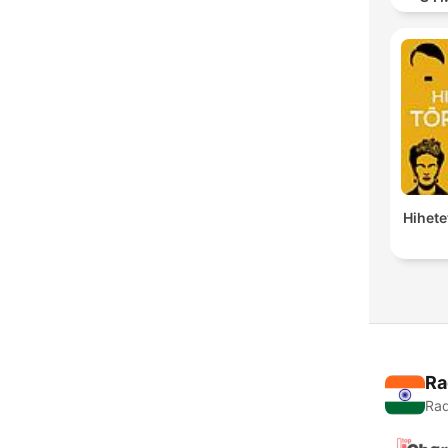
MOD
Hihete
Ra
Rad