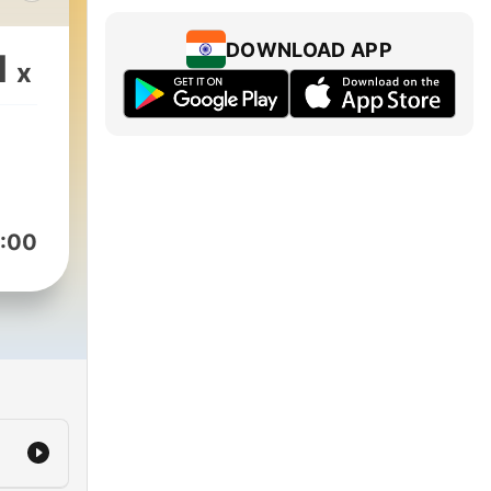
DOWNLOAD APP
1
x
יח
הפ
:00
שמע
e.com/yuvalsade55
-
!
m/KnowledgeHole