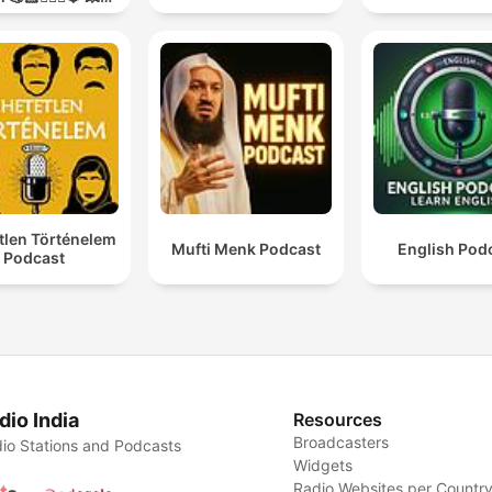
O GUERRA💥
tlen Történelem
Mufti Menk Podcast
English Pod
Podcast
dio India
Resources
Broadcasters
io Stations and Podcasts
Widgets
Radio Websites per Countr