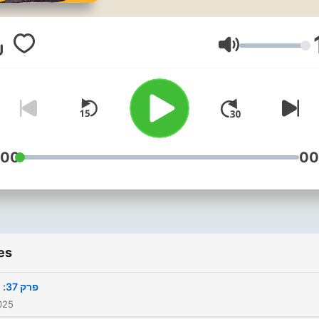
לימד אתכם. רגע, אז זה פודקאסט
על כלום? לא, מה פתאום, חס
וחלילה! חור בהשכלה הוא
Volume
פודקאסט ידע כללי ולכן הוא
מתמקד בנושאים שהם דווקא
סית מוכרים - אבל שווה להכיר
אותם יותר. חור בהשכלה הוא
קה עצמאית של יובל שדה, מי
:00
00
וניין לתמוך בפודקאסט מוזמן
לעשות את זה דרך הלינק הבא:
https://www.buymeacoffe
הנה לינק לדף הפייסבוק שלנו 
es
מוזמנים להיכנס ולהשאיר חותם
https://www.facebook.co
פרק 37: רדיו
025