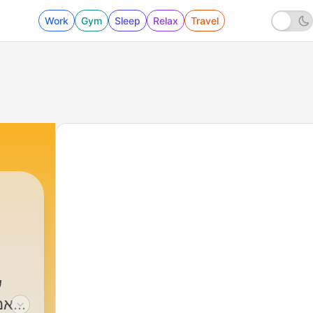
Work
Gym
Sleep
Relax
Travel
|
Yuval Sade יובל שדה
ש
אמ