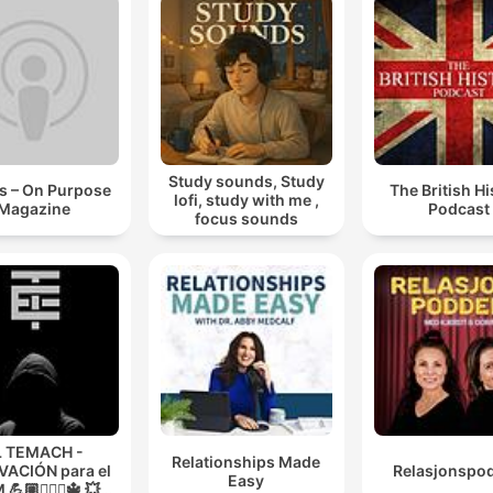
Study sounds, Study
s – On Purpose
The British Hi
lofi, study with me ,
Magazine
Podcast
focus sounds
L TEMACH -
Relationships Made
ACIÓN para el
Relasjonspo
Easy
💪🏼🏋🏻‍♀🔱 💥