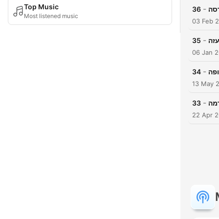
Top Music
-
36
Most listened music
03 Feb 
-
35
עזה
06 Jan 
-
34
13 May 
-
33
22 Apr 