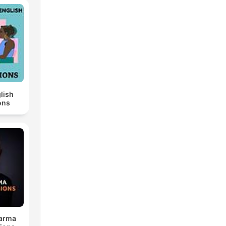
lish
ons
harma