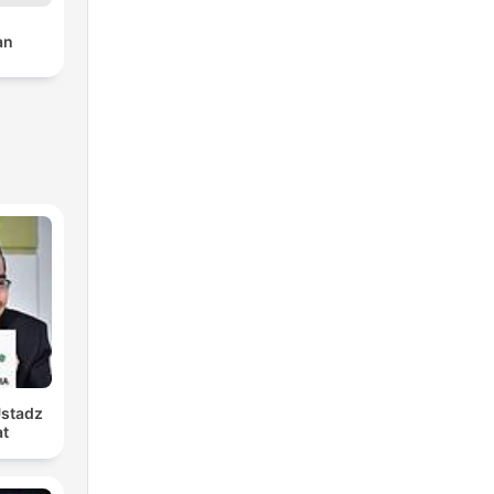
an
Ustadz
at