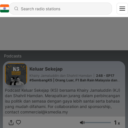
Podcasts
Keluar Sekejap
Khairy Jamaluddin dan Shahril Hamdan
|
248 - EP17
#SembangKS | Orang Luar, F1 Bah Rain Malaysia dan
Buy Now Pay Later
Podcast Keluar Sekejap (KS) bersama Khairy Jamaluddin (KJ)
dan Shahril Hamdan. Merapatkan jurang dalam perbincangan
isu politik dan semasa dengan gaya lebih santai serta bahasa
yang mudah difahami. For collaboration and sponsorship,
contact commercial@ksmedia.my
1
x
Volume