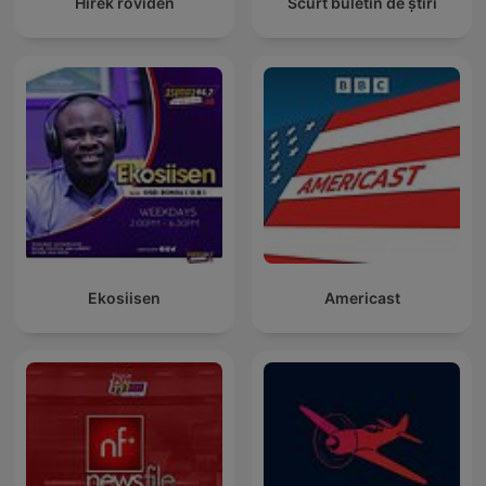
Hírek röviden
Scurt buletin de știri
Ekosiisen
Americast