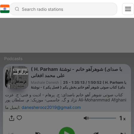
Podcasts
( H. Parham با صدای) شوهرآهو خانم - نوشتۀ
علی محمد افغانی
25 - 1:35:13 / 1:50:52 ( H. Parham با
|
Mashale Danesh
صدای) کتاب صوتی شوهر آهو خانم بخش یکم ( فصل یکم ) - نوشتۀ
علی محمد افغانی
کتاب صوتی شوهر آهو خانم باصدای: ح. پرهام - ادیت و فنی‌: ح. عزت
نژاد و گ. جاسمی- موزیک: م. سلطان پور Ali-Mohanmmad Afghani
danesherooz2019@gmail.com
ایمیل ما:
1
x
Volume