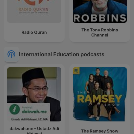
The Tony Robbins
Radio Quran
Channel
International Education podcasts
dakwah.me - Ustadz Adi
The Ramsey Show
Hidayat