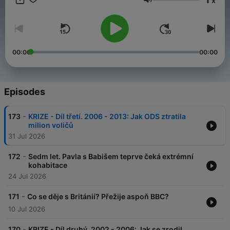
x
Už více jak čtyři roky se s vámi pravidelně potkáváme v
Volume
podcastu Dobrovský & Šídlo. Děláme ho, protože nás baví. A
protože věříme, že má smysl mluvit o tom, co bylo – i o tom, co
se děje teď. Teď je čas na další krok – Dobrovský & Šídlo
částečně přechází na HeroHero. Najdete tam celé, delší
epizody a bonusový obsah. A hlavně – budete u toho s námi.
00:00
00:00
Vaší podpory si velice vážíme. Děkujeme. 💙 🔗
herohero.co/dobrovskysidlo
Episodes
-
173
KRIZE - Díl třetí. 2006 - 2013: Jak ODS ztratila
milion voličů
31 Jul 2026
-
172
Sedm let. Pavla s Babišem teprve čeká extrémní
kohabitace
24 Jul 2026
-
171
Co se děje s Británií? Přežije aspoň BBC?
10 Jul 2026
-
170
KRIZE - Díl druhý. 2002 - 2006: Jak se zrodil