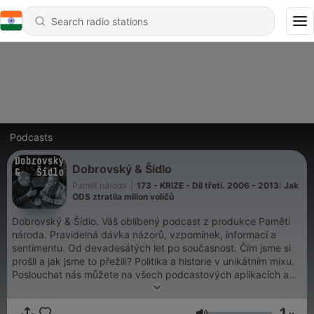
Podcasts
Dobrovský & Šídlo
Paměť národa
|
173 - KRIZE - Díl třetí. 2006 - 2013: Jak
ODS ztratila milion voličů
Dobrovský & Šídlo. Váš oblíbený podcast z produkce Paměti
národa. Pravidelná dávka názorů, vzpomínek, informací a
sentimentu. Od devadesátých let po současnost. Čím jsme si
prošli a jak jsme to přežili? Politika a historie v unikátním mixu.
Poslouchat nás můžete na všech podcastových aplikacích a
také na magazin.pametnaroda.cz.
1