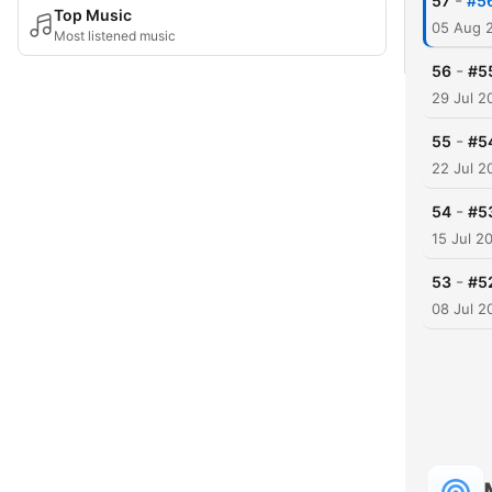
-
57
#5
Top Music
05 Aug 
Most listened music
-
56
#5
29 Jul 2
-
55
#5
22 Jul 2
-
54
#5
15 Jul 2
-
53
#5
08 Jul 2