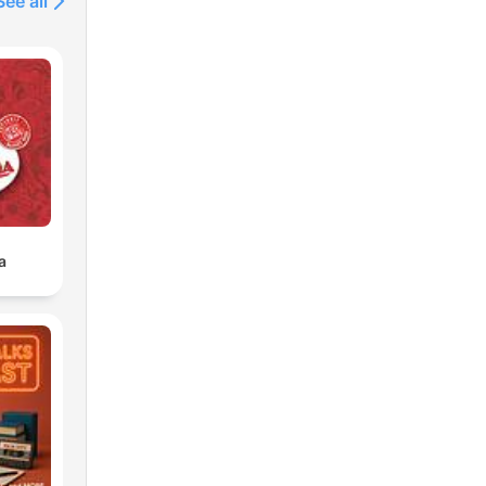
See all
a