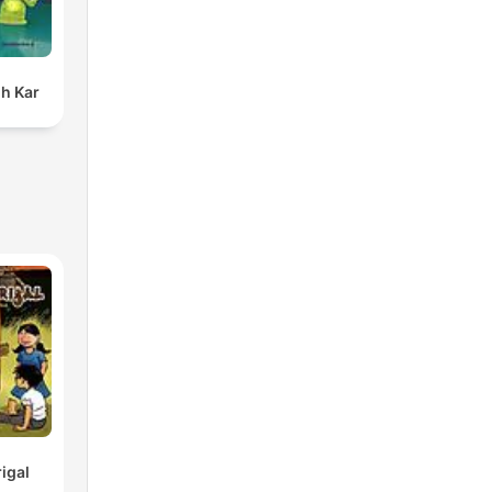
h Kar
igal