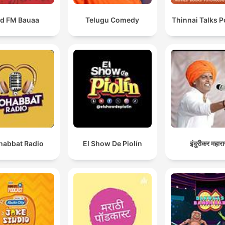
d FM Bauaa
Telugu Comedy
Thinnai Talks 
abbat Radio
El Show De Piolín
इंदुरीकर महार