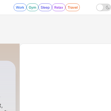
Work
Gym
Sleep
Relax
Travel
t,