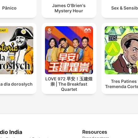
James O'Brien's
Pânico
Sex & Sensibi
Mystery Hour
LOVE 972 早安！玉建煌
Tres Patines 
ia dla dorosłych
崇 | The Breakfast
Tremenda Cort
Quartet
dio India
Resources