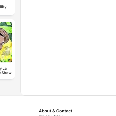
lity
y La
e Show
About & Contact