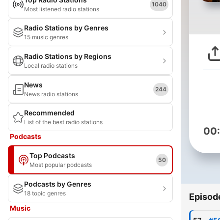
1040
Most listened radio stations
Radio Stations by Genres
15 music genres
Radio Stations by Regions
Local radio stations
News
244
News radio stations
Recommended
List of the best radio stations
00
Podcasts
Top Podcasts
50
Most popular podcasts
Podcasts by Genres
18 topic genres
Episod
Music