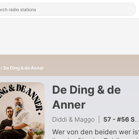
De Ding & de Anner
De Ding & de
Anner
Diddi & Maggo
|
57 - #56 SELBSTHYPNOSE (mit Mr. Yasin)
Wer von den beiden wer is