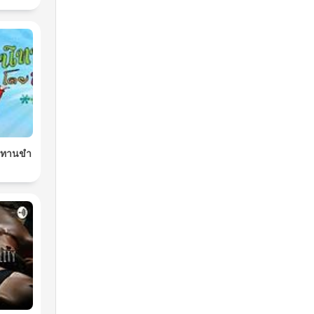
นิทานขำ