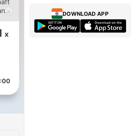
haft
an
DOWNLOAD APP
1
x
en
 die
em
:00
 ist
e
 mal