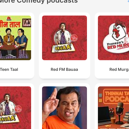
More Comedy podcasts
Teen Taal
Red FM Bauaa
Red Murg