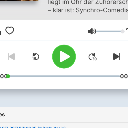
liegt im Ohr der Zuhörersc
– klar ist: Synchro-Comedi
Dietmar Diamant und Rap-
Musiker Mädness sind „De
Volume
Ding & de Anner“, oder eb
umgekehrt. Ein charmant
verpeiltes Duo, das Humor,
Leidenschaft für
Nischenmucke und vor all
der Dialekt eint. „Der
:00
00
hessische Wohlfühlpodcast“
der Vibe – das Leben das
Thema. Diddi & Maggo, wi
sich die beiden auch
es
schimpfen, erzählen
Geschichten aus dem Kaff,