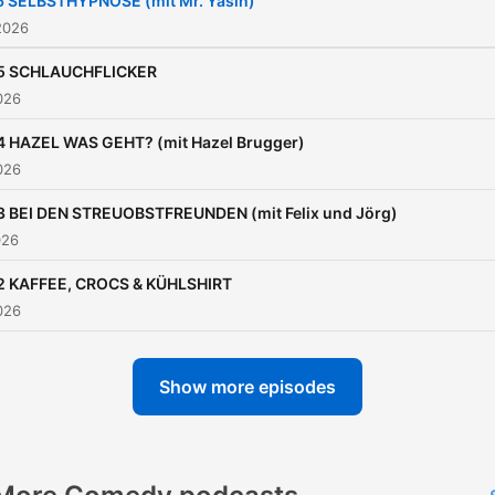
6 SELBSTHYPNOSE (mit Mr. Yasin)
von sich, mal aus der Rolle
2026
heraus. Manchmal drüber, 
5 SCHLAUCHFLICKER
immer herzlich. „De Ding & de
026
Anner“ erscheint seit Juni
4 HAZEL WAS GEHT? (mit Hazel Brugger)
2025 jeden Donnerstag.
026
3 BEI DEN STREUOBSTFREUNDEN (mit Felix und Jörg)
026
2 KAFFEE, CROCS & KÜHLSHIRT
026
Show more episodes