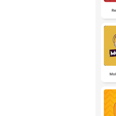
Re
Moh