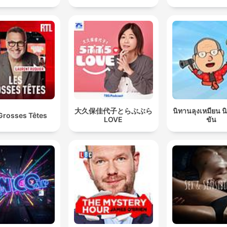
大久保佳代子とらぶぶら
นิทานลุงเหมียน 
Grosses Têtes
LOVE
ขัน