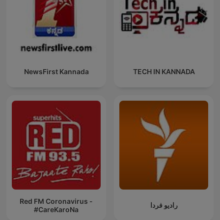
NewsFirst Kannada
TECH IN KANNADA
Red FM Coronavirus -
رادیو فردا
#CareKaroNa