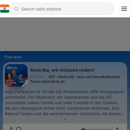
Podcasts
Amerika, wir müssen reden!
NDR Info
|
201 - Route 66 – was vom amerikanischen
Traum noch übrig ist
Ingo Zamperoni ist mit der US-Amerikanerin Jiffer Bourguignon
verheiratet. Der Moderator der tagesthemen und die US-
Journalistin haben Familie und viele Freunde in den Staaten,
die sich ideologisch immer mehr voneinander entfernen. Das
Rekord-Tempo und die weitreichenden Umbrüche, mit denen
US-Präsident Donald Trump gerade die amerikanische
Demokratie auf den Kopf stellt, betreffen die beiden daher
1