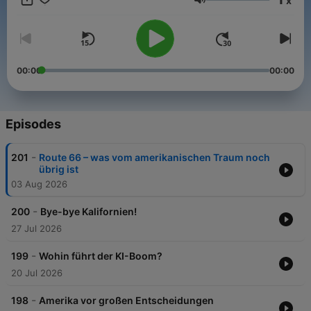
x
persönlich. Ingo und Jiffer beobachten und analysieren die
Volume
aktuellen Entwicklungen in der US-Politik und welche
Auswirkungen sie auch auf uns in Deutschland und Europa
haben. Der Podcast erscheint jede Woche neu.
00:00
00:00
Episodes
-
201
Route 66 – was vom amerikanischen Traum noch
übrig ist
03 Aug 2026
-
200
Bye-bye Kalifornien!
27 Jul 2026
-
199
Wohin führt der KI-Boom?
20 Jul 2026
-
198
Amerika vor großen Entscheidungen