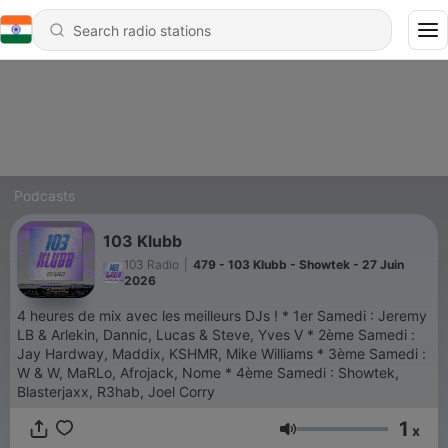
Podcasts
103 Klubb
103 Radio
|
479 - 103 Klubb - Showtek - 27 Juin
2026
4 heures de mix avec les meilleurs DJs ! * 1er Samedi : Jeremy
LB & Arlekin, Dannic, Lucas & Steve, Yves V * 2ème Samedi :
Jay Hardway, Maddix, KSHMR, Mike Williams * 3ème Samedi :
W & W, MaRLo, Afrojack, Nome * 4ème Samedi : Showtek,
Blasterjaxx, R3hab, Joel Corry
1
x
Volume