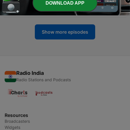
DOWNLOAD APP
-
475
103 Klubb - WW - 20 Juin 2026
12 Jul 2026
Show more episodes
Radio India
Radio Stations and Podcasts
Resources
Broadcasters
Widgets