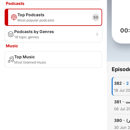
Podcasts
Top Podcasts
50
Most popular podcasts
00
Podcasts by Genres
18 topic genres
Music
Top Music
Most listened music
Episod
-
382
18 Jul 2
-
381
06 Jul 2
-
380
30 Jun 