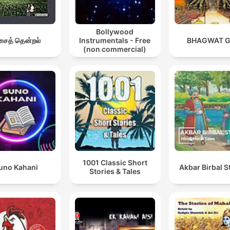
Bollywood
ைத் தென்றல்
Instrumentals - Free
BHAGWAT G
(non commercial)
1001 Classic Short
uno Kahani
Akbar Birbal S
Stories & Tales