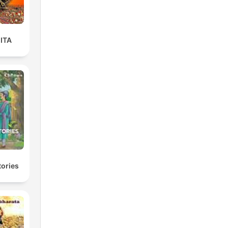
ITA
tories