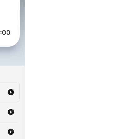
s
مورد 
:00
om/Mokhtarrazmjooo
شدن ر
ا.
بر
میتو
و
م
.