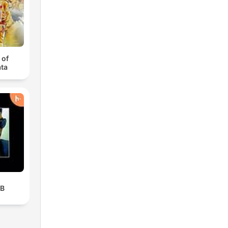
 of
ta
UB