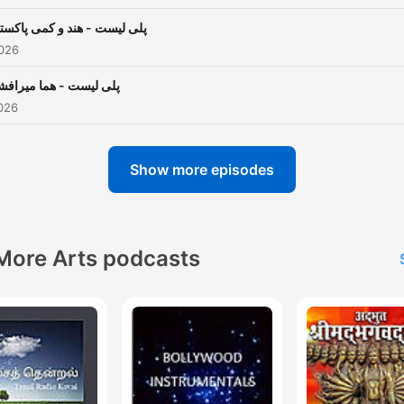
دکست براساس انتخاب کاربران
خواهد بود پس اگر
پلی لیست - هند و کمی پاکست
2026
تم,مود,موضوع,سبک
,یل,خواننده ,ژانر و...خاصی مد
پلی لیست - هما میرافش
نظرتون بود همینجا در بخش
026
نظرات(کامنتComment) برای ما
بنویسید
Show more episodes
More Arts podcasts