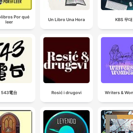
libros Por qué
Un Libro Una Hora
KBS 무대
leer
543電台
Rosić i drugovi
Writers & Wo