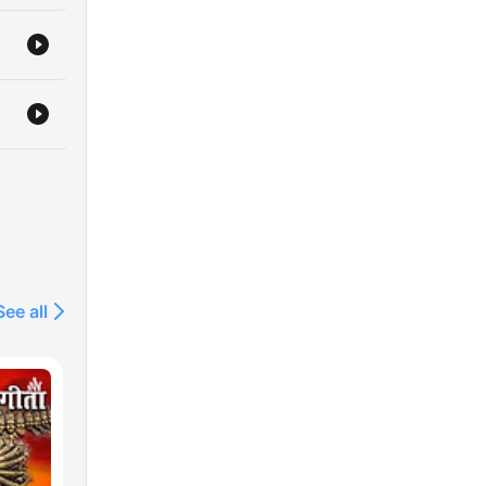
پا
استا
See all