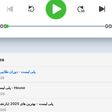
تلگرام پادکست مراجعه کنید
Https://t.me/playlistpodca
☑️برای دریافت اطلاعات اضافی در
محتوای اپیزود ها تو شبکه های
:00
00
اجتماعی پلی لیست عضو بشید
Insta:https://instagram.c
دکمه نارنجی(Subscribe) مشترک
و کلیک کنید تا هر پنج شنبه از
es
نتشار اپیزود جدید اگاه 🔔 بشید
ای حمایت و بهتر شدن پادکست
پلی لیست - دوران طلایی 2
نید دکمه قلب ❤️ رو فشار بدید
026
.  برای ارسال به کسی که فکر
پلی لیست - House
یکنید ممکنه خوشش بیاد دکمه
026
اشتراک گذاری 🔱 رو فشار بدید
پلی لیست - بهترین های 2025 (بازنشر)
⭕️*توجه* تمام محتوای این
2026