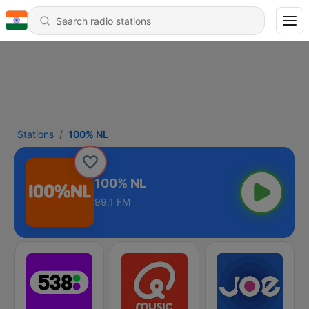
Stations
100% NL
100% NL
99.1 FM