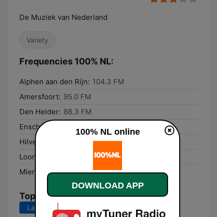
De Muziek van Nederland
Variety
Frequencies 100% NL:
Alphen aan den Rijn:
104.3 FM
Amersfoort:
95.0 FM
Den Helder:
88.3 FM
Enschede:
99.1 FM
100% NL online
Hilversum:
104.4 FM
Loon op Zand:
90.0 FM
Mierlo:
94.9 FM
DOWNLOAD APP
Top Songs
Last 7 days
Last 30 days