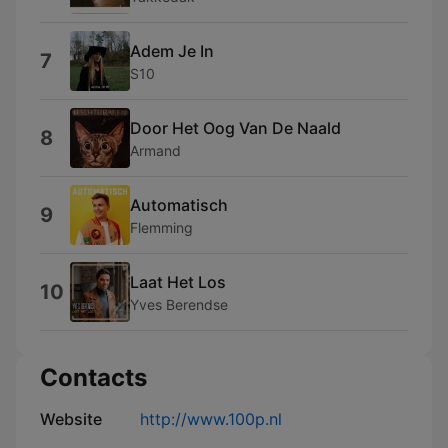
Adem Je In
7
S10
Door Het Oog Van De Naald
8
Armand
Automatisch
9
Flemming
Laat Het Los
10
Yves Berendse
Contacts
Website
http://www.100p.nl