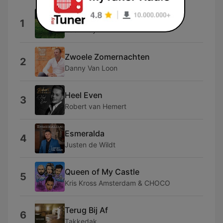
Patronen
1
Zoë Livay
Zwoele Zomernachten
2
Danny Van Loon
Heel Even
3
Robert van Hemert
Esmeralda
4
Justen de Wildt
Queen of My Castle
5
Kris Kross Amsterdam & CHOCO
Terug Bij Af
6
Takkedak