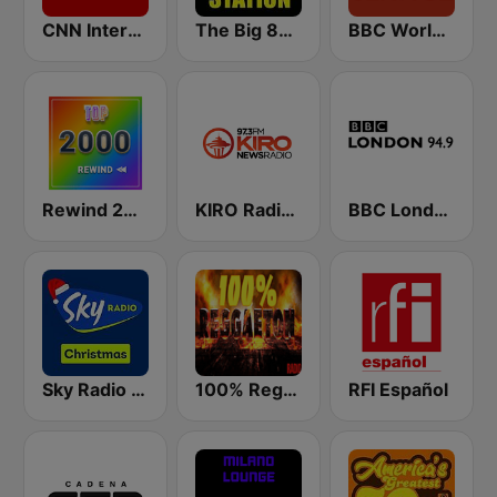
CNN International
The Big 80s Station
BBC World Service
Rewind 2000's
KIRO Radio 97.3
BBC London
Sky Radio Christmas
100% Reggaeton Radio
RFI Español