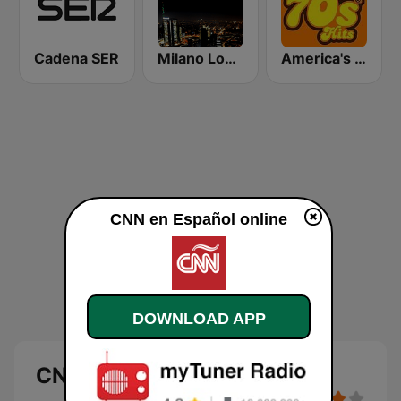
Cadena SER
Milano Lounge
America's Greatest 70s Hits
CNN en Español online
DOWNLOAD APP
CNN en Español