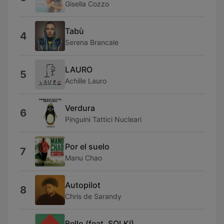
Gisella Cozzo
Tabù
4
Serena Brancale
LAURO
5
Achille Lauro
Verdura
6
Pinguini Tattici Nucleari
Por el suelo
7
Manu Chao
Autopilot
8
Chris de Sarandy
Bello (feat. SOLKI)