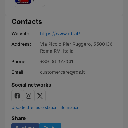
RDS 100% Grandi Successi
a
Tutti
Pazzi
Contacts
per
RDS
Website
https://www.rds.it/
Address:
Via Piccio Pier Ruggero, 5500136
Roma RM, Italia
Phone:
+39 06 377041
Email
customercare@rds.it
Social networks
Update this radio station information
Share
Facebook
Twitter