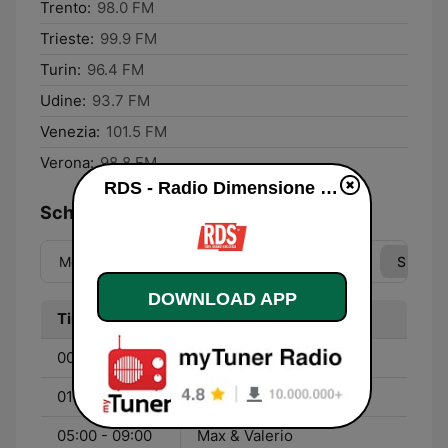
Trento:
98.0 FM
Trieste:
99.9 FM
Turin:
96.4 FM
Udine:
93.7 FM
Venezia:
101.5 FM
Verona:
98.8 FM
RDS - Radio Dimensione Suono online
Schedule
Mon
Tue
Wed
Thu
Fri
Sat
Sun
DOWNLOAD APP
Time
Program
00:00 - 01:00
Elisabetta & Renzo
01:00 - 05:00
Corrado & Davide
05:00 - 09:00
Max & Valerio