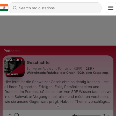
Podcasts
Geschichte
Schweizer Radio und Fernsehen (SRF)
|
285 -
Weltwirtschaftskrise: der Crash 1929, eine Katastrophe
mit Ansage
Hier lernt ihr die Schweizer Geschichte so richtig kennen – mit
all ihren Eigenarten, Erfolgen, Fails, Persönlichkeiten und
Dramen. Im Podcast «Geschichte» von SRF Wissen tauchen wir
in die Schweizer Vergangenheit ein – und möchten verstehen,
wie sie unsere Gegenwart prägt. Habt ihr Themenvorschläge
oder Feedback? Meldet euch bei geschichte@srf.ch.
1