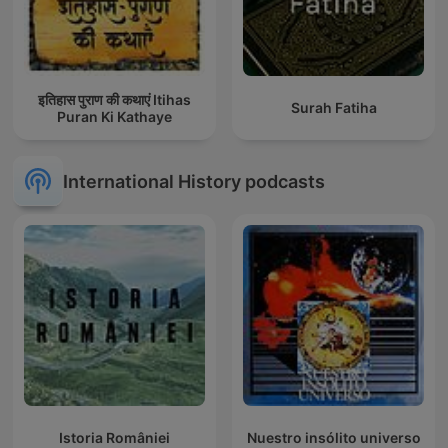
इतिहास पुराण की कथाएं Itihas
Surah Fatiha
Puran Ki Kathaye
International History podcasts
Istoria României
Nuestro insólito universo