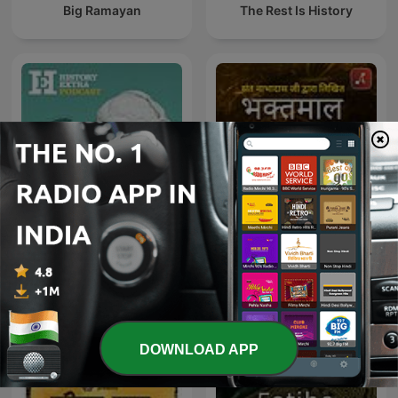
Big Ramayan
The Rest Is History
Bhaktmaal with Arvind
HistoryExtra podcast
Chaudhary : Bhagwaan
aur Bhakt : भगवान और भक्तों की
कहानिय
DOWNLOAD APP