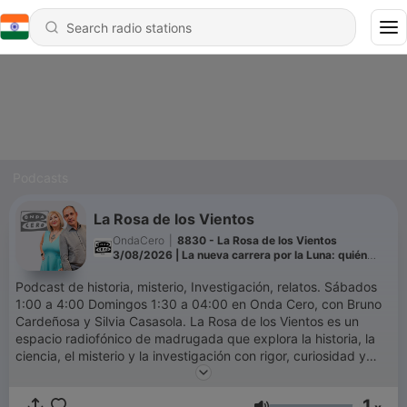
Podcasts
La Rosa de los Vientos
OndaCero
|
8830 - La Rosa de los Vientos
3/08/2026 | La nueva carrera por la Luna: quién
controlará sus recursos
Podcast de historia, misterio, Investigación, relatos. Sábados
1:00 a 4:00 Domingos 1:30 a 04:00 en Onda Cero, con Bruno
Cardeñosa y Silvia Casasola. La Rosa de los Vientos es un
espacio radiofónico de madrugada que explora la historia, la
ciencia, el misterio y la investigación con rigor, curiosidad y
buen oficio. El programa aborda desde enigmas aún sin
resolver y relatos históricos poco conocidos, hasta avances
1