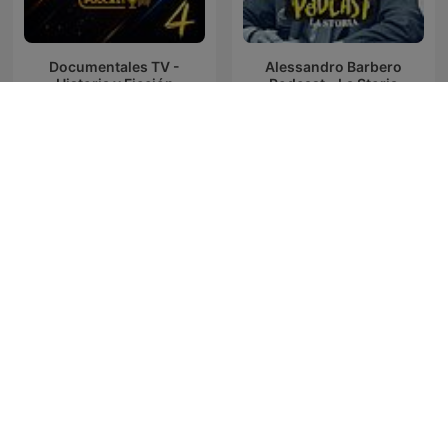
Documentales TV -
Alessandro Barbero
Historia y Ficción
Podcast - La Storia
Onda Cero León podcasts
Más de uno
La brújula