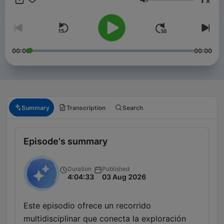
x
científicos, espionaje, medioambiente, leyendas y relatos
Volume
inquietantes. Un viaje al filo del conocimiento donde cada
emisión abre una ruta distinta por los vientos de lo
desconocido, lo fascinante… y lo real. En este podcast tendrás
el programa completo y muchos episodios extras.
00:00
00:00
Summary
Transcription
Search
Episode's summary
Duration
Published
4:04:33
03 Aug 2026
Este episodio ofrece un recorrido
multidisciplinar que conecta la exploración