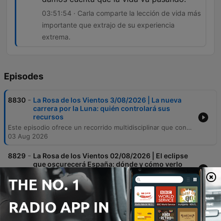
03:51:54 · Carla comparte la lección de vida más
importante que extrajo de su experiencia
extrema.
Episodes
-
8830
La Rosa de los Vientos 3/08/2026 | La nueva
carrera por la Luna: quién controlará sus
recursos
Este episodio ofrece un recorrido multidisciplinar que conecta la exploración espacial con la profundidad de los vínculos biológicos y la historia. A través de una entrevista con Juan Carlos Cortés, se analiza la misión Artemis y el papel tecnológico de España y Europa en la nueva era lunar, abordando también los desafíos de la autonomía espacial y la cooperación internacional. La conversación transita hacia temas de psicología y biología, explorando desde las adicciones tecnológicas y la importancia de la educación como 'vacuna' mental, hasta el vínculo emocional entre humanos y animales. El programa concluye con relatos conmovedores sobre la historia literaria, la figura del Papa Luna y testimonios personales de supervivencia extrema.
03 Aug 2026
-
8829
La Rosa de los Vientos 02/08/2026 | El eclipse
que oscurecerá España: dónde y cómo verlo
En este episodio, exploramos una amplia variedad de temas que conectan la historia, la ciencia y las emociones. Desde el análisis literario de la situación de la mujer en el siglo XIX y los mitos sobre los Illuminati de Baviera, hasta las lecciones de supervivencia y conexión emocional aprendidas en una reserva de lobos en Nuevo México. También abordamos la importancia de la gestión del dolor emocional a través de la psicoterapia, los hitos astronómicos para 2027 y el desmentido de diversos mitos nutricionales. El viaje concluye con reflexiones sobre la historia medieval, el duelo por las mascotas y los descubrimientos neurocientíficos sobre cómo nuestro cerebro procesa el olvido.
02 Aug 2026
-
8827
La Rosa de los Vientos 27/07/2026 | El misterio
de las últimas horas de Federico García Lorca