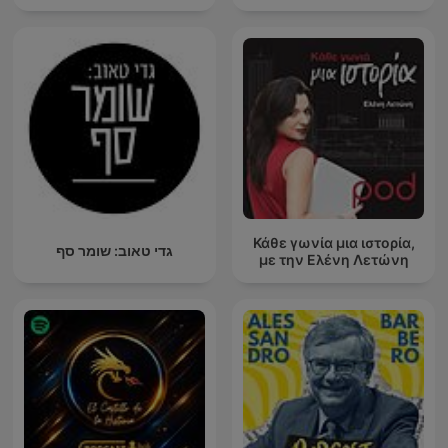
Κάθε γωνία μια ιστορία,
גדי טאוב: שומר סף
με την Ελένη Λετώνη