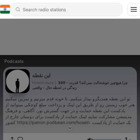
Podcasts
این نقطه
Hosein Aura
|
399 - چرا هیچ‌چیز خوشحالت نمی‌کند؟ قدرت
زندگی در لحظه حال - واقعی
تو این نقطه همدیگرو بیدار میکنیم، تا خونه قدم میزنیم و تمرین میکنیم
هنر خوب زیستن رو از طریق این لینک و پرداخت مبلغ کوچکی میتوانید از
پادکست این نقطه حمایت و در جهت گسترش نور، آگاهی، و فرهنگ
مدیتیشن مشارکت نمایید لینک حمایت از پادکست برای دوستان خارج از
کشور https://patron.podbean.com/hosein لینک حمایت از پادکست
برای دوستان داخل کشور https://innoghte.ir/services/safe-
donation/ کانال تلگرام: https://t.me/hoseinmind کانال یوتیوب:
1