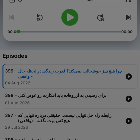
x
https://youtu.be/RGOlgoGyFyY پادکست این نقطه:
Volume
https://castbox.fm/vc/5175428 اینستاگرام:
https://instagram.com/hosein_aura?
igshid=MzRlODBiNWFlZA== وب‌سایت این نقطه (ایران -بدون
فیلترشکن) innoghte.ir وب‌سایت این‌نقطه (ایرانیان خارج از کشور)
Innoghte.com
00:00
00:00
Episodes
-
399
چرا هیچ‌چیز خوشحالت نمی‌کند؟ قدرت زندگی در لحظه حال
- واقعی
04 Aug 2026
-
398
برای رسیدن به ارزوهات باید افکارت رو عوض کنی
01 Aug 2026
-
397
رابطه راه حل تنهایی نیست...حقیقتی درباره تنهایی که
هیچ‌کس بهت نگفته…(واقعی)
29 Jul 2026
-
396
روش علمی و واقعی برای تغییر ذهن