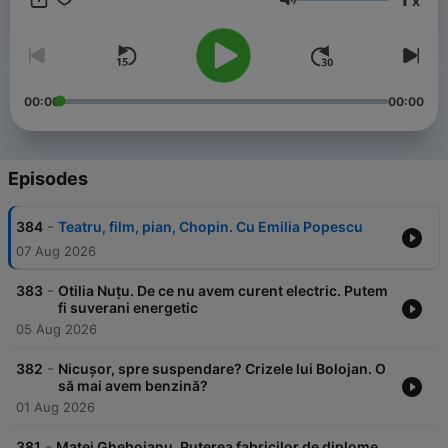
x
Radu Naum pe subiecte politice și sociale. Iar la Leaders avem
Volume
invitați excepționali care caută valoare adaugată pentru
societatea românească.
00:00
00:00
Episodes
-
384
Teatru, film, pian, Chopin. Cu Emilia Popescu
07 Aug 2026
-
383
Otilia Nuțu. De ce nu avem curent electric. Putem
fi suverani energetic
05 Aug 2026
-
382
Nicușor, spre suspendare? Crizele lui Bolojan. O
să mai avem benzină?
01 Aug 2026
-
381
Matei Gheboianu. Puterea fabricilor de diplome.