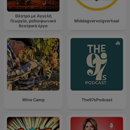
Θέατρο με Αγγελή
Γεωργία, ραδιοφωνικά
Middagvervolgverhaal
θεατρικά έργα
Wine Camp
The97sPodcast