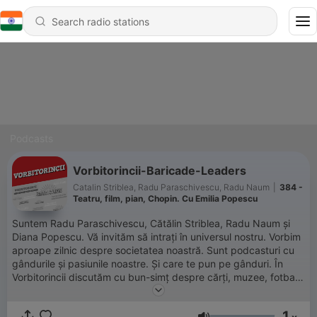
Podcasts
Vorbitorincii-Baricade-Leaders
Catalin Striblea, Radu Paraschivescu, Radu Naum
|
384 -
Teatru, film, pian, Chopin. Cu Emilia Popescu
Suntem Radu Paraschivescu, Cătălin Striblea, Radu Naum și
Diana Popescu. Vă invităm să intrați în universul nostru. Vorbim
aproape zilnic despre societatea noastră. Sunt podcasturi cu
gândurile și pasiunile noastre. Și care te pun pe gânduri. În
Vorbitorincii discutăm cu bun-simț despre cărți, muzee, fotbal
și cafele. Și spunem povești. Cu echilibru și cumpătare.
Baricade este spațiul confruntărilor dintre Cătălin Striblea și
1