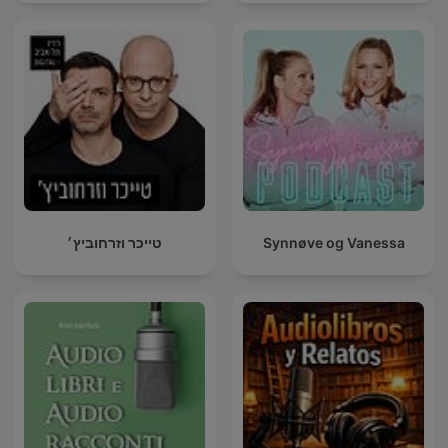
טייכר וזרחוביץ׳
Synnøve og Vanessa