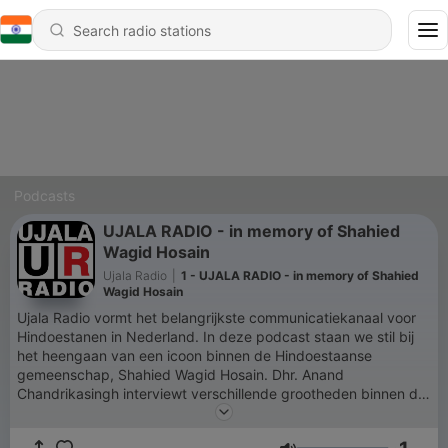
Podcasts
UJALA RADIO - in memory of Shahied
Wagid Hosain
Ujala Radio
|
1 - UJALA RADIO - in memory of Shahied
Wagid Hosain
Ujala Radio vormt het belangrijkste communicatiekanaal voor
Hindoestanen in Nederland. In deze podcast staan we stil bij
het heengaan van een icoon binnen de Hindoestaanse
gemeenschap, Shahied Wagid Hosain. Dhr. Anand
Chandrikasingh interviewt verschillende grootheden binnen de
Hindoestaanse muziek scène over hun herinneringen aan
Shahied Wagid Hosain.