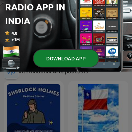
Hindi Kavitaayen (Hindi
Ek Kahani Aisi Bhi
Poems)
DOWNLOAD APP
International Arts podcasts