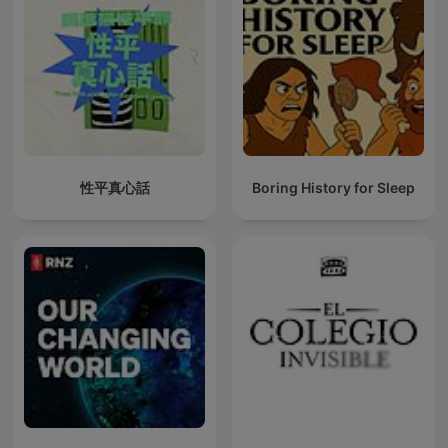
性平真心話
Boring History for Sleep