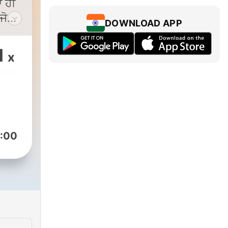
ਂ ਹੀ
DOWNLOAD APP
ਕਿਉਂ
1
x
— ਕਦੇ
ੱਲੀ
ਕਿਸੇ
 ਕਦੇ
ught
:00
s
ਨਜ਼ਰ
bi
ks -