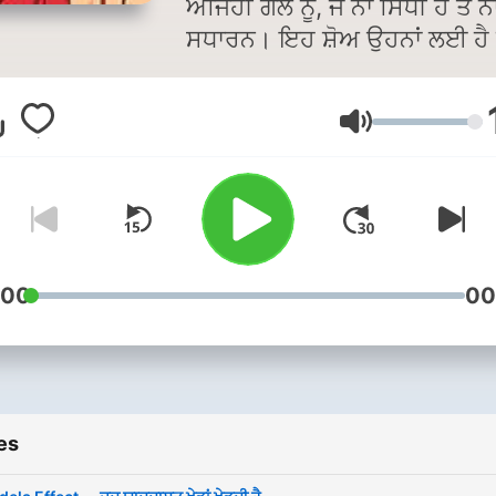
ਅਜਿਹੀ ਗੱਲ ਨੂੰ, ਜੋ ਨਾਂ ਸਿੱਧੀ ਹੈ ਤੇ ਨਾ
ਸਧਾਰਨ। ਇਹ ਸ਼ੋਅ ਉਹਨਾਂ ਲਈ ਹੈ ਜੋ
ਸੋਚਦੇ ਹਨ — “ਇਹ ਗੱਲ ਮੈਂ ਪਹਿਲਾਂ 
ਨਹੀਂ ਸੁਣੀ?” ਜਾਂ “ਇਹ ਤਾਂ ਬਹੁਤ ਹੀ
Volume
ਨਿਵੇਕਲੀ ਗੱਲ ਸੀ!” ਹਰ ਹਫ਼ਤਾ, ਸਿਰਫ਼
4–5 ਮਿੰਟਾਂ ਦੀ ਛੋਟੀ ਜਿਹੀ ਕਹਾਣੀ
ਚਮਕਦਾਰ ਸਮੁੰਦਰਾਂ ਦੀ, ਕਦੇ ਕਿਸੇ ਭੁ
ਹੋਈ ਇਤਿਹਾਸਕ ਹਕੀਕਤ ਦੀ, ਕਦੇ 
ਅਜੀਬ ਵਿਗਿਆਨਕ ਸੱਚਾਈ ਦੀ, ਜਾਂ
ਕਿਸੇ ਦਿਮਾਗ ਹਿਲਾ ਦੇਣ ਵਾਲੇ tho
:00
00
experiment ਦੀ। ਸੋ ਜੇ ਤੁਸੀਂ ਵੀ ਥੋੜ੍ਹੇ
ਜਿਹੇ curious ਹੋ, random fact
ਪਸੰਦ ਕਰਦੇ ਹੋ, ਤੇ ਦੁਨੀਆ ਨੂੰ ਨਵੀਂ 
ਨਾਲ ਵੇਖਣਾ ਚਾਹੁੰਦੇ ਹੋ— ਤਾਂ Panja
es
Polymath ਤੁਹਾਡੇ ਲਈ ਹੈ। Website
- PanjabBoulevard.com Lin