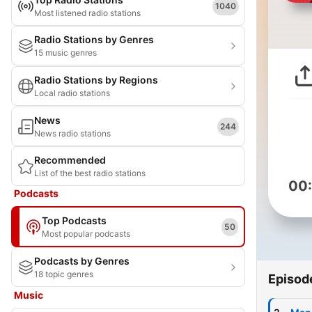
1040
Most listened radio stations
Radio Stations by Genres
15 music genres
Radio Stations by Regions
Local radio stations
News
244
News radio stations
Recommended
List of the best radio stations
00
Podcasts
Top Podcasts
50
Most popular podcasts
Podcasts by Genres
18 topic genres
Episod
Music