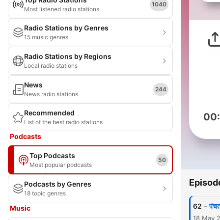
1040
Most listened radio stations
Radio Stations by Genres
15 music genres
Radio Stations by Regions
Local radio stations
News
244
News radio stations
Recommended
00
List of the best radio stations
Podcasts
Top Podcasts
50
Most popular podcasts
Episod
Podcasts by Genres
18 topic genres
-
62
पंच
Music
18 May 