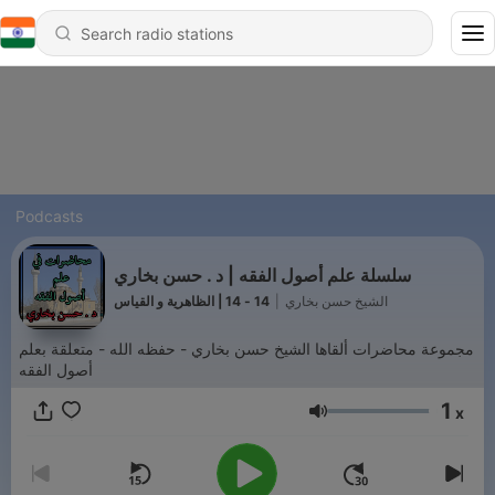
Podcasts
سلسلة علم أصول الفقه | د . حسن بخاري
14 - 14 | الظاهرية و القياس
|
الشيخ حسن بخاري
مجموعة محاضرات ألقاها الشيخ حسن بخاري - حفظه الله - متعلقة بعلم
أصول الفقه
1
x
Volume