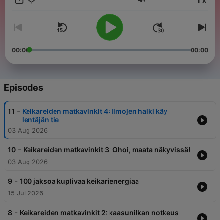
x
kevyesti pinnalla, iloisesti miesten iholla ja syvällä sielun
Volume
syövereissä - mitään kiertämättä tai kaihtamatta. Tässä
podcastissa pannaan peliin miehen koko elämä. Sami Sykkö on
toimittaja, LUT-yliopiston työelämäprofessori, ekonomi, Muodin
Huipulle -ohjelman tuomari, tyyliniekka ja matkailija. Jorma
Uotinen on professori, koreografi, laulaja, Tanssii Tähtien
00:00
00:00
Kanssa -ohjelman tuomari ja kaikkien rakastama suomalainen.
IG: @samisykko @jormauotinen Tiktok: @samijajorma Seuraa
podcastia, jossa tunteet kiehuvat, ajatukset roihuavat ja miehet
sauhuavat. Uusi jakso jatkossa aina keskiviikkoisin. Tuotanto:
Episodes
Asennestudio Hosted on Acast. See acast.com/privacy for
more information.
-
11
Keikareiden matkavinkit 4: Ilmojen halki käy
lentäjän tie
03 Aug 2026
-
10
Keikareiden matkavinkit 3: Ohoi, maata näkyvissä!
03 Aug 2026
-
9
100 jaksoa kuplivaa keikarienergiaa
15 Jul 2026
-
8
Keikareiden matkavinkit 2: kaasunilkan notkeus