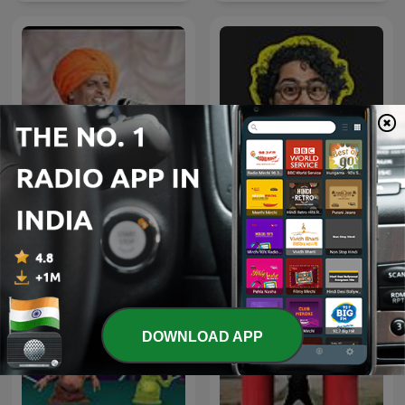
Whyfal (व्हायफळ) a Marathi
इंदुरीकर महाराज
Podcast
DOWNLOAD APP