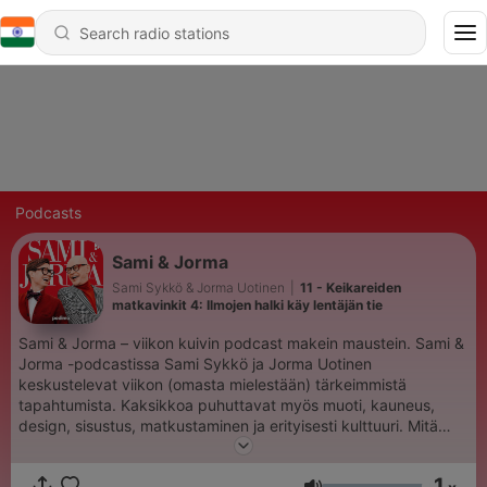
Podcasts
Sami & Jorma
Sami Sykkö & Jorma Uotinen
|
11 - Keikareiden
matkavinkit 4: Ilmojen halki käy lentäjän tie
Sami & Jorma – viikon kuivin podcast makein maustein. Sami &
Jorma -podcastissa Sami Sykkö ja Jorma Uotinen
keskustelevat viikon (omasta mielestään) tärkeimmistä
tapahtumista. Kaksikkoa puhuttavat myös muoti, kauneus,
design, sisustus, matkustaminen ja erityisesti kulttuuri. Mitä
paljastuu, kun Sami istuu Jorman rippituoliin? Mitä löytyy
kulttuurikupposen pohjalta? Entä kaapin perukoilta? Nyt ollaan
1