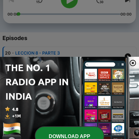
00:00
00:00
Episodes
-
20
LECCION 8 - PARTE 3
13 Dec 2023
-
19
LECCION 8 - PARTE 2
05 Dec 2023
-
18
LECCION 8 - COMO EMPEZAR
28 Nov 2023
-
17
LECCION 7 - PARTE 3
06 Sep 2023
-
16
LECCION 7 - PARTE 2
DOWNLOAD APP