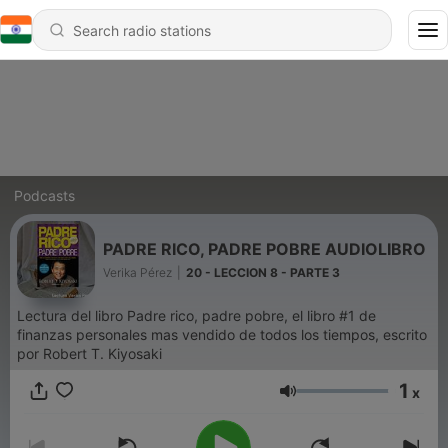
Podcasts
PADRE RICO, PADRE POBRE AUDIOLIBRO
Verika Pérez
|
20 - LECCION 8 - PARTE 3
Lectura del libro Padre rico, padre pobre, el libro #1 de
finanzas personales mas vendido de todos los tiempos, escrito
por Robert T. Kiyosaki
1
x
Volume