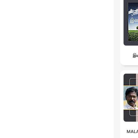
இச
MAL