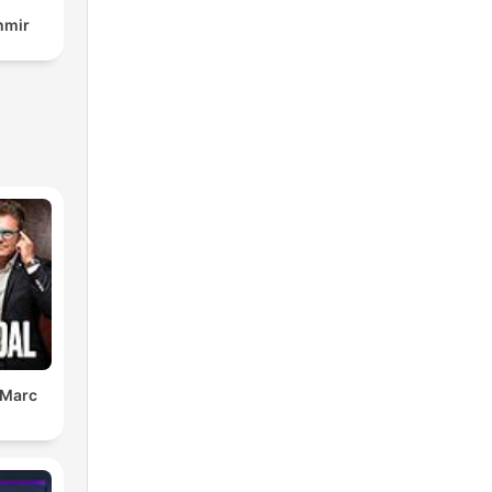
hmir
 Marc