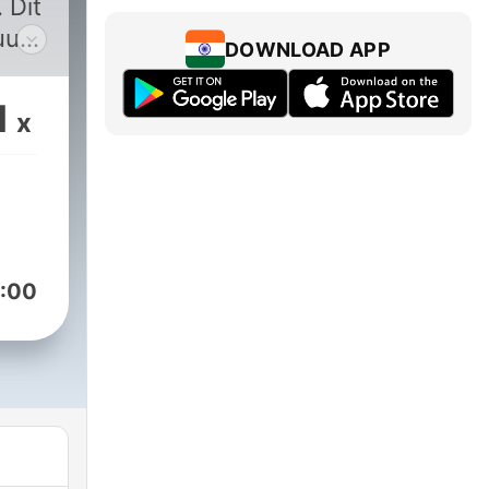
 Dit
uus,
DOWNLOAD APP
gte.
1
x
M)
:00