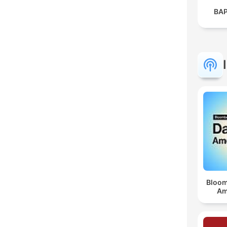
BAP
Bloom
Am