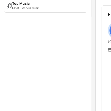
Top Music
Most listened music
E