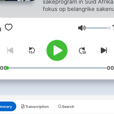
sakeprogram in Suid Afrika.
fokus op belangrike saken
menings en beleggingsinsi
RSG Geldsake word elke
Volume
weeksdag tussen 18:10 en
19:00 op RSG (101 – 104 F
uitgesaai. Moneyweb
redakteur Ryk van Niekerk
bied die program aan.
:00
00
mmary
Transcription
Search