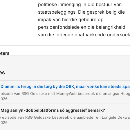
politieke inmenging in die bestuur van
staatsbeleggings. Die gesprek belig die
impak van hierdie gebeure op
pensioenfondslede en die belangrikheid
van die lopende onafhankende ondersoek
ters
Inleiding en Hoogregshof-besluit oor Patrick
00:00:02
Dlamini
es
Bespreking met Jannie Oosthuis van die
00:01:10
Vereniging van Staatsambtenare
Dlamini is terug in die tuig by die OBK, maar vonke kan steeds spa
Kommer oor korrupsie en onafhanklike
2026
00:02:53
ondersoeke
Mag aanlyn-dobbelplatforms só aggressief bemark?
Besonderhede van die Apulko-groep transaksi
00:05:03
In hierdie episode van RSG Geldsake bespreek die aanbieder en Long
2026
Die aanstelling van Seizu Mohai en politieke
00:06:58