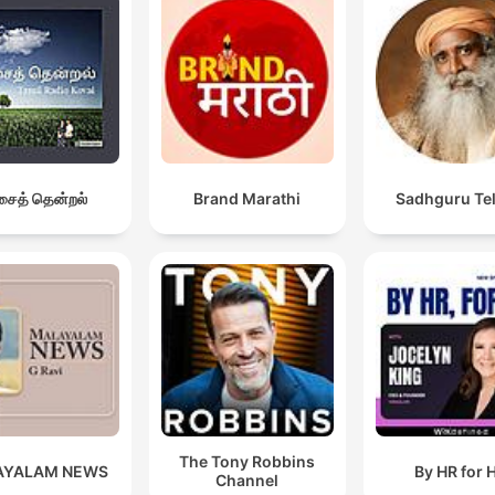
pensioenfonds-geld in politieke magsstryde.
die groe ding wat ons nou keerlig dop hou, is om te 
wat gaan met die onderzoeken wat nou verwys is.
00:05:03 · Die fokus op die belangrikheid van die gevolgtes 
die onafhanklike ondersoek.
ைத் தென்றல்
Brand Marathi
Sadhguru Te
toe betaal die OBK die 600 miljoen rand uit.
00:05:03 · Die beskrywing van 'n spesifieke, omstrede betali
aan 'n maatskapjie.
ons sien dit as politieke inmenging, gegewe die feit d
dit ook politiek is wat aangestel is.
00:07:44 · Die vakbond se mening oor die nuwe aanstelling v
die OBK-voorsitter.
The Tony Robbins
AYALAM NEWS
By HR for 
Channel