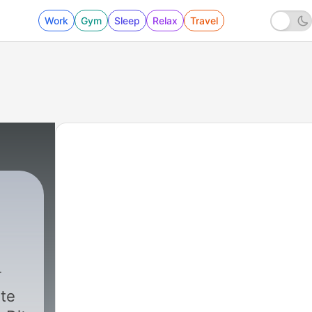
Work
Gym
Sleep
Relax
Travel
ste