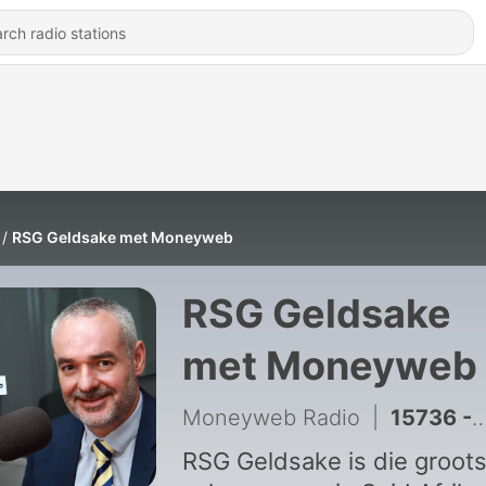
RSG Geldsake met Moneyweb
RSG Geldsake
met Moneyweb
Moneyweb Radio
|
15736 - Dlamini is terug in die tuig by die OBK, maar vonke kan steeds spat
RSG Geldsake is die groot