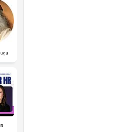
kyk
van
lugu
ng
at
an
HR