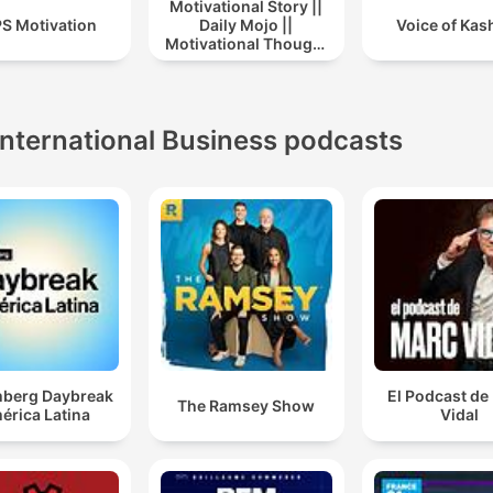
Motivational Story ||
S Motivation
Daily Mojo ||
Voice of Kas
Motivational Thought
|| Motivational Story In
Hindi || Story
International Business podcasts
berg Daybreak
El Podcast de
The Ramsey Show
érica Latina
Vidal