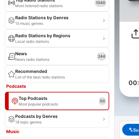
1040
Most listened radio stations
Radio Stations by Genres
15 music genres
Radio Stations by Regions
Local radio stations
News
244
News radio stations
Recommended
List of the best radio stations
00
Podcasts
Top Podcasts
50
Most popular podcasts
Podcasts by Genres
18 topic genres
Su
Music