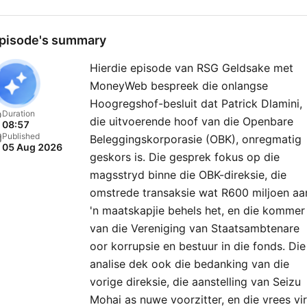
pisode's summary
Hierdie episode van RSG Geldsake met
MoneyWeb bespreek die onlangse
Hoogregshof-besluit dat Patrick Dlamini,
Duration
die uitvoerende hoof van die Openbare
08:57
Published
Beleggingskorporasie (OBK), onregmatig
05 Aug 2026
geskors is. Die gesprek fokus op die
magsstryd binne die OBK-direksie, die
omstrede transaksie wat R600 miljoen aa
'n maatskapjie behels het, en die kommer
van die Vereniging van Staatsambtenare
oor korrupsie en bestuur in die fonds. Die
analise dek ook die bedanking van die
vorige direksie, die aanstelling van Seizu
Mohai as nuwe voorzitter, en die vrees vir