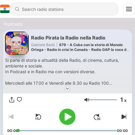
Podcasts
Radio Pirata la Radio nella Radio
Gabriele Barbi
|
879 - A Cuba con la storia di Manolo
Ortega - Radio in crisi in Canada - Radio GAP la voce del
G8 - Anita e Daniel di Oltre il pregiudizio
Si parla di storia e attualità della Radio, di cinema, cultura,
ambiente e sociale.
In Podcast e in Radio ma con versioni diverse.
Mercoledì alle 17.00 e Venerdì alle 9.30 su Radio 100
Passi
www.radio100passi.net
Su
Radio Grad
: “Bastian
Contrario” il Lunedì, Mercoledì e Venerdì alle ore 10.00, “Radio
1
x
Pirata, La Storia della Radio” il lunedì alle 22.30 e il venerdì alle
Volume
11.00, 16.00 e 20.30 e “Topos in Fabula” mercoledì e venerdì
alle 19:30
Su
Radiocom.TV
la domenica alle 21.00 “Radio Pirata, La Storia
della Radio”
00:00
00:00