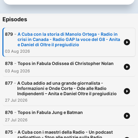
Per informazioni o suggerimenti scriveteci a
radiopirataonair@gmail.com Background music by
audionautix.com
Episodes
-
879
A Cuba con la storia di Manolo Ortega - Radio in
crisi in Canada - Radio GAP la voce del G8 - Anita
e Daniel di Oltre il pregiudizio
03 Aug 2026
-
878
Topos in Fabula Odissea di Christopher Nolan
03 Aug 2026
-
877
A Cuba addio ad una grande giornalista -
Informazioni e Onde Corte - Ode alle Radio
Indipendenti – Anita e Daniel Oltre il pregiudizio
27 Jul 2026
-
876
Topos in Fabula Jung e Batman
27 Jul 2026
-
875
A Cuba con i maestri della Radio - Un podcast
radioattivo - Stop alle notizie sulla Radio