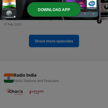
Afl. 3
03 Mar 2021
DOWNLOAD APP
-
4
Help, ik word volwassen | Afl. 2
17 Feb 2021
Show more episodes
Radio India
Radio Stations and Podcasts