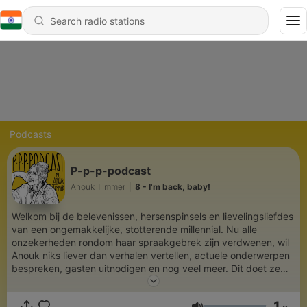
Podcasts
P-p-p-podcast
Anouk Timmer
|
8 - I'm back, baby!
Welkom bij de belevenissen, hersenspinsels en lievelingsliefdes
van een ongemakkelijke, stotterende millennial. Nu alle
onzekerheden rondom haar spraakgebrek zijn verdwenen, wil
Anouk niks liever dan verhalen vertellen, actuele onderwerpen
bespreken, gasten uitnodigen en nog veel meer. Dit doet ze
allemaal vanuit haar kleine studiootje in Groningen. Je kan
Anouk vinden op Instagram: @deppppodcast of
1