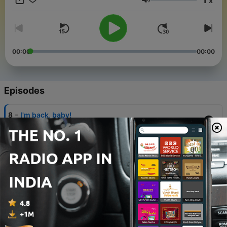
x
@anouksuzanne.
Volume
00:00
00:00
Episodes
-
8
I'm back, baby!
07 Nov 2021
-
7
Vriendschap, journalistiek en WhatsApp dilemma
met Nienke | Afl. 6
17 Mar 2021
-
6
Kebab, bitterballen en stapverhalen met Jolet | Afl.
5
10 Mar 2021
-
5
Ik sport, zoek een baan en heb interieurproblemen |