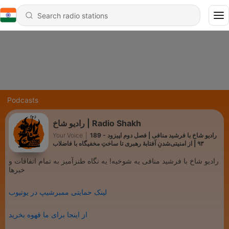
Podcasts
رادیو شاخ | Radio Shakh
Your Voice
|
189 - رادیو شاخ با فرشید منافی | فصل دوم اپیزود
۹۳ | از امنیتی‌شدنِ آفتابهٔ رهبری تا ساختِ مخفیگاه با فاضلاب
رادیو شاخ با فرشید منافی یه شوخیه! یه نگاه طنزآمیز به تمام اتفاقات و
خبرها
لینک حمایتی ممبرشیپ در یوتیوب
از اینجا برای ما قهوه بخرید