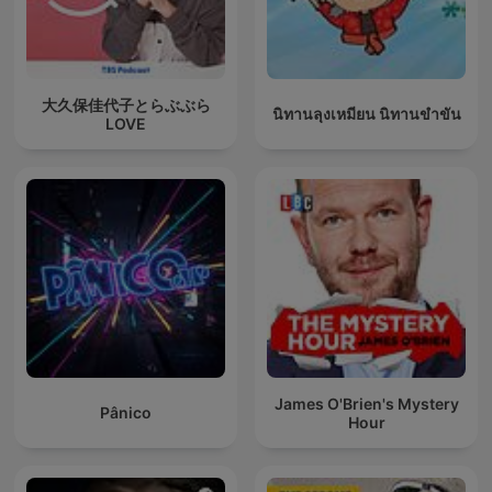
大久保佳代子とらぶぶら
นิทานลุงเหมียน นิทานขำขัน
LOVE
James O'Brien's Mystery
Pânico
Hour