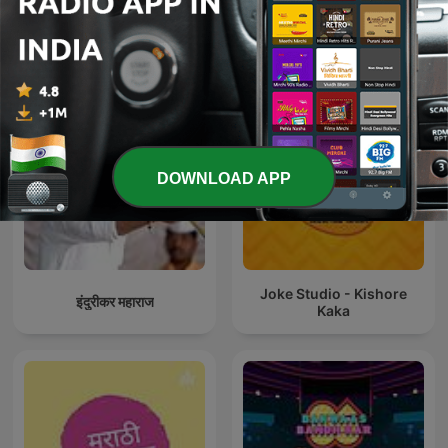
Mohabbat Radio
El Show De Piolín
DOWNLOAD APP
Joke Studio - Kishore
इंदुरीकर महाराज
Kaka