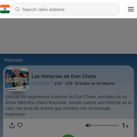
Podcasts
Las Historias de Don Cheto
Don Cheto
|
226 - 226- El Sudor de Un Muerto
Uno de los segmentos icónicos de Don Cheto, extraído de su
Show Matutino Diario Nacional, donde cuenta una historia de la
vida real llena de drama que termina con un mensaje
inspirador.
1
x
Volume