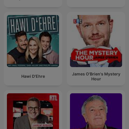
James O'Brien's Mystery
Hawi D'Ehre
Hour