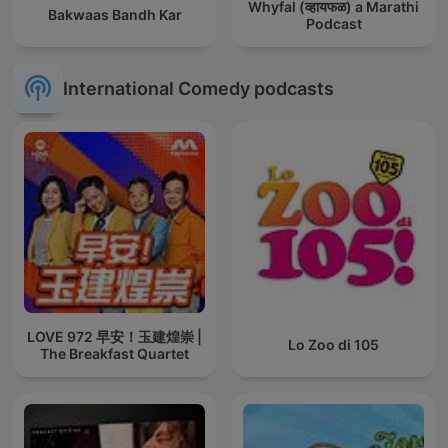
Whyfal (व्हायफळ) a Marathi
Bakwaas Bandh Kar
Podcast
International Comedy podcasts
LOVE 972 早安！玉建煌崇 |
Lo Zoo di 105
The Breakfast Quartet