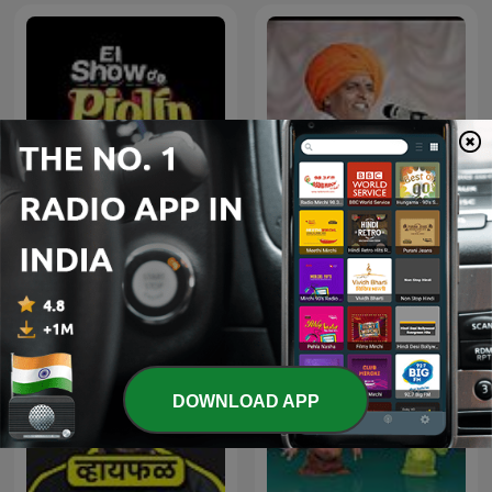
El Show De Piolín
इंदुरीकर महाराज
DOWNLOAD APP