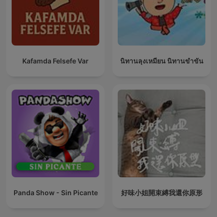
Kafamda Felsefe Var
นิทานลุงเหมียน นิทานขำขัน
Panda Show - Sin Picante
好味小姐開束縛我還你原形