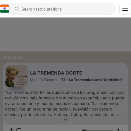
Podcasts
LA TREMENDA CORTE
Mario G Fuentes
|
73 - La Tremenda Corte "Sordicidio"
"La Tremenda Corte" es quizás uno de los programas cómicos
radiofónicos más famosos del mundo en español, nadie puede
evitar conocerlo y mucho menos escucharlo. "La Tremenda
Corte", fue un programa de radio y televisión del género
cómico, producido en La Habana, Cuba, Se transmitió por
radio entre 1942 y 1961 de forma ininterrumpida. Ha sido
transmitido múltiples veces a nivel internacional.
1